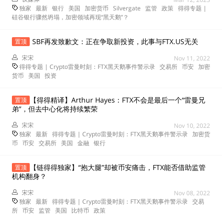
独家
最新
银行
美国
加密货币
Silvergate
监管
政策
得得专题 |
硅谷银行骤然坍塌，加密领域再现“黑天鹅”？
SBF再发致歉文：正在争取新投资，此事与FTX.US无关
置顶
宋宋
Nov 11, 2022
得得专题 | Crypto雷曼时刻：FTX黑天鹅事件警示录
交易所
币安
加密
货币
美国
投资
【得得精译】Arthur Hayes：FTX不会是最后一个“雷曼兄
置顶
弟”，但去中心化将持续繁荣
宋宋
Nov 10, 2022
独家
最新
得得专题 | Crypto雷曼时刻：FTX黑天鹅事件警示录
加密货
币
币安
交易所
美国
金融
银行
【链得得独家】“抱大腿”却被币安痛击，FTX能否借助监管
置顶
机构翻身？
宋宋
Nov 08, 2022
独家
最新
得得专题 | Crypto雷曼时刻：FTX黑天鹅事件警示录
交易
所
币安
监管
美国
比特币
政策