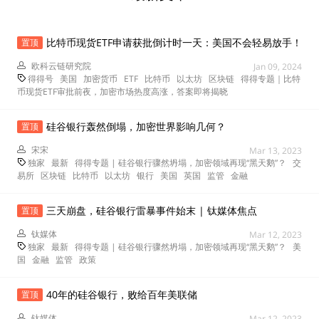
比特币现货ETF申请获批倒计时一天：美国不会轻易放手！
置顶
欧科云链研究院
Jan 09, 2024
得得号
美国
加密货币
ETF
比特币
以太坊
区块链
得得专题｜比特
币现货ETF审批前夜，加密市场热度高涨，答案即将揭晓
硅谷银行轰然倒塌，加密世界影响几何？
置顶
宋宋
Mar 13, 2023
独家
最新
得得专题 | 硅谷银行骤然坍塌，加密领域再现“黑天鹅”？
交
易所
区块链
比特币
以太坊
银行
美国
英国
监管
金融
三天崩盘，硅谷银行雷暴事件始末 | 钛媒体焦点
置顶
钛媒体
Mar 12, 2023
独家
最新
得得专题 | 硅谷银行骤然坍塌，加密领域再现“黑天鹅”？
美
国
金融
监管
政策
40年的硅谷银行，败给百年美联储
置顶
钛媒体
Mar 12, 2023