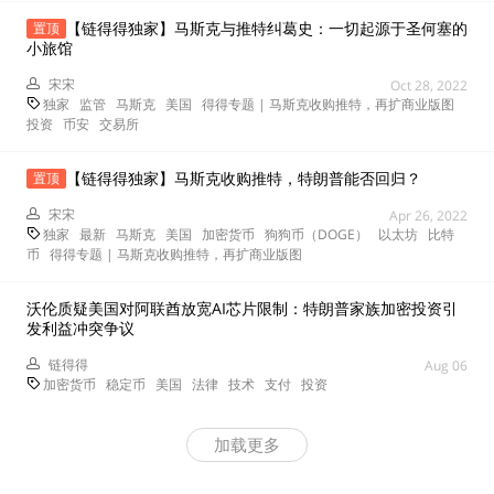
【链得得独家】马斯克与推特纠葛史：一切起源于圣何塞的
置顶
小旅馆
宋宋
Oct 28, 2022
独家
监管
马斯克
美国
得得专题 | 马斯克收购推特，再扩商业版图
投资
币安
交易所
【链得得独家】马斯克收购推特，特朗普能否回归？
置顶
宋宋
Apr 26, 2022
独家
最新
马斯克
美国
加密货币
狗狗币（DOGE）
以太坊
比特
币
得得专题 | 马斯克收购推特，再扩商业版图
沃伦质疑美国对阿联酋放宽AI芯片限制：特朗普家族加密投资引
发利益冲突争议
链得得
Aug 06
加密货币
稳定币
美国
法律
技术
支付
投资
加载更多