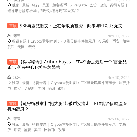
独家
最新
银行
美国
加密货币
Silvergate
监管
政策
得得专题 |
硅谷银行骤然坍塌，加密领域再现“黑天鹅”？
SBF再发致歉文：正在争取新投资，此事与FTX.US无关
置顶
宋宋
Nov 11, 2022
得得专题 | Crypto雷曼时刻：FTX黑天鹅事件警示录
交易所
币安
加密
货币
美国
投资
【得得精译】Arthur Hayes：FTX不会是最后一个“雷曼兄
置顶
弟”，但去中心化将持续繁荣
宋宋
Nov 10, 2022
独家
最新
得得专题 | Crypto雷曼时刻：FTX黑天鹅事件警示录
加密货
币
币安
交易所
美国
金融
银行
【链得得独家】“抱大腿”却被币安痛击，FTX能否借助监管
置顶
机构翻身？
宋宋
Nov 08, 2022
独家
最新
得得专题 | Crypto雷曼时刻：FTX黑天鹅事件警示录
交易
所
币安
监管
美国
比特币
政策