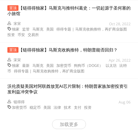
【链得得独家】马斯克与推特纠葛史：一切起源于圣何塞的
置顶
小旅馆
宋宋
Oct 28, 2022
独家
监管
马斯克
美国
得得专题 | 马斯克收购推特，再扩商业版图
投资
币安
交易所
【链得得独家】马斯克收购推特，特朗普能否回归？
置顶
宋宋
Apr 26, 2022
独家
最新
马斯克
美国
加密货币
狗狗币（DOGE）
以太坊
比特
币
得得专题 | 马斯克收购推特，再扩商业版图
沃伦质疑美国对阿联酋放宽AI芯片限制：特朗普家族加密投资引
发利益冲突争议
链得得
Aug 06
加密货币
稳定币
美国
法律
技术
支付
投资
加载更多