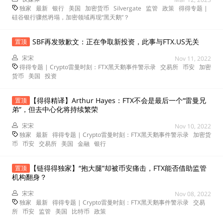
独家
最新
银行
美国
加密货币
Silvergate
监管
政策
得得专题 |
硅谷银行骤然坍塌，加密领域再现“黑天鹅”？
SBF再发致歉文：正在争取新投资，此事与FTX.US无关
置顶
宋宋
Nov 11, 2022
得得专题 | Crypto雷曼时刻：FTX黑天鹅事件警示录
交易所
币安
加密
货币
美国
投资
【得得精译】Arthur Hayes：FTX不会是最后一个“雷曼兄
置顶
弟”，但去中心化将持续繁荣
宋宋
Nov 10, 2022
独家
最新
得得专题 | Crypto雷曼时刻：FTX黑天鹅事件警示录
加密货
币
币安
交易所
美国
金融
银行
【链得得独家】“抱大腿”却被币安痛击，FTX能否借助监管
置顶
机构翻身？
宋宋
Nov 08, 2022
独家
最新
得得专题 | Crypto雷曼时刻：FTX黑天鹅事件警示录
交易
所
币安
监管
美国
比特币
政策