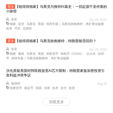
【链得得独家】马斯克与推特纠葛史：一切起源于圣何塞的
置顶
小旅馆
宋宋
Oct 28, 2022
独家
监管
马斯克
美国
得得专题 | 马斯克收购推特，再扩商业版图
投资
币安
交易所
【链得得独家】马斯克收购推特，特朗普能否回归？
置顶
宋宋
Apr 26, 2022
独家
最新
马斯克
美国
加密货币
狗狗币（DOGE）
以太坊
比特
币
得得专题 | 马斯克收购推特，再扩商业版图
沃伦质疑美国对阿联酋放宽AI芯片限制：特朗普家族加密投资引
发利益冲突争议
链得得
Aug 06
加密货币
稳定币
美国
法律
技术
支付
投资
加载更多