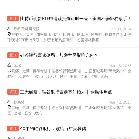
比特币现货ETF申请获批倒计时一天：美国不会轻易放手！
置顶
欧科云链研究院
Jan 09, 2024
得得号
美国
加密货币
ETF
比特币
以太坊
区块链
得得专题｜比特
币现货ETF审批前夜，加密市场热度高涨，答案即将揭晓
硅谷银行轰然倒塌，加密世界影响几何？
置顶
宋宋
Mar 13, 2023
独家
最新
得得专题 | 硅谷银行骤然坍塌，加密领域再现“黑天鹅”？
交
易所
区块链
比特币
以太坊
银行
美国
英国
监管
金融
三天崩盘，硅谷银行雷暴事件始末 | 钛媒体焦点
置顶
钛媒体
Mar 12, 2023
独家
最新
得得专题 | 硅谷银行骤然坍塌，加密领域再现“黑天鹅”？
美
国
金融
监管
政策
40年的硅谷银行，败给百年美联储
置顶
钛媒体
Mar 12, 2023