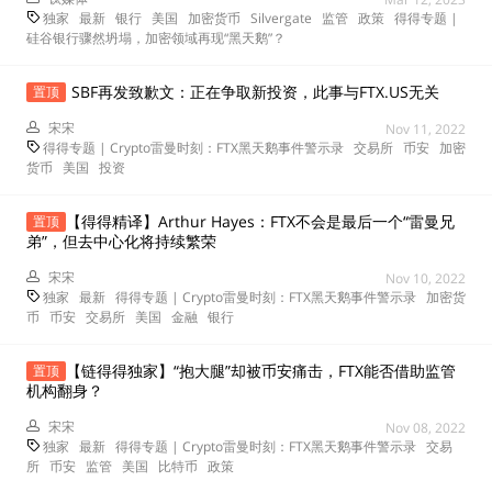
独家
最新
银行
美国
加密货币
Silvergate
监管
政策
得得专题 |
硅谷银行骤然坍塌，加密领域再现“黑天鹅”？
SBF再发致歉文：正在争取新投资，此事与FTX.US无关
置顶
宋宋
Nov 11, 2022
得得专题 | Crypto雷曼时刻：FTX黑天鹅事件警示录
交易所
币安
加密
货币
美国
投资
【得得精译】Arthur Hayes：FTX不会是最后一个“雷曼兄
置顶
弟”，但去中心化将持续繁荣
宋宋
Nov 10, 2022
独家
最新
得得专题 | Crypto雷曼时刻：FTX黑天鹅事件警示录
加密货
币
币安
交易所
美国
金融
银行
【链得得独家】“抱大腿”却被币安痛击，FTX能否借助监管
置顶
机构翻身？
宋宋
Nov 08, 2022
独家
最新
得得专题 | Crypto雷曼时刻：FTX黑天鹅事件警示录
交易
所
币安
监管
美国
比特币
政策