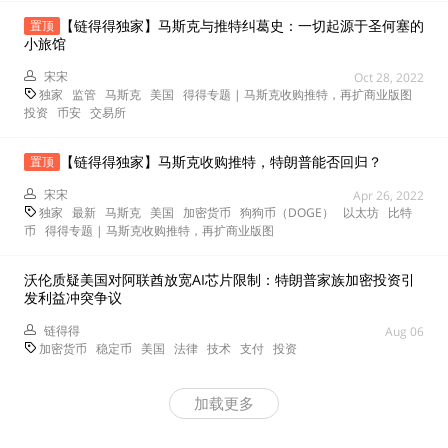
【链得得独家】马斯克与推特纠葛史：一切起源于圣何塞的
置顶
小旅馆
宋宋
Oct 28, 2022
独家
监管
马斯克
美国
得得专题 | 马斯克收购推特，再扩商业版图
投资
币安
交易所
【链得得独家】马斯克收购推特，特朗普能否回归？
置顶
宋宋
Apr 26, 2022
独家
最新
马斯克
美国
加密货币
狗狗币（DOGE）
以太坊
比特
币
得得专题 | 马斯克收购推特，再扩商业版图
沃伦质疑美国对阿联酋放宽AI芯片限制：特朗普家族加密投资引
发利益冲突争议
链得得
Aug 06
加密货币
稳定币
美国
法律
技术
支付
投资
加载更多