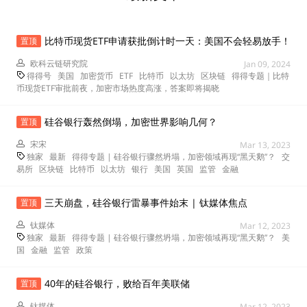
比特币现货ETF申请获批倒计时一天：美国不会轻易放手！
置顶
欧科云链研究院
Jan 09, 2024
得得号
美国
加密货币
ETF
比特币
以太坊
区块链
得得专题｜比特
币现货ETF审批前夜，加密市场热度高涨，答案即将揭晓
硅谷银行轰然倒塌，加密世界影响几何？
置顶
宋宋
Mar 13, 2023
独家
最新
得得专题 | 硅谷银行骤然坍塌，加密领域再现“黑天鹅”？
交
易所
区块链
比特币
以太坊
银行
美国
英国
监管
金融
三天崩盘，硅谷银行雷暴事件始末 | 钛媒体焦点
置顶
钛媒体
Mar 12, 2023
独家
最新
得得专题 | 硅谷银行骤然坍塌，加密领域再现“黑天鹅”？
美
国
金融
监管
政策
40年的硅谷银行，败给百年美联储
置顶
钛媒体
Mar 12, 2023