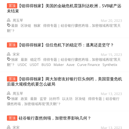
【链得得独家】美国的金融危机震荡到达欧洲，SVB破产远
置顶
未结束
周玉琴
Mar 20, 2023
最新
区块链
独家
得得专题 | 硅谷银行骤然坍塌，加密领域再现“黑天
鹅”？
【链得得独家】信任危机下的稳定币：逃离还是坚守？
置顶
宋宋
Mar 15, 2023
独家
最新
稳定币
得得专题 | 硅谷银行骤然坍塌，加密领域再现“黑天
鹅”？
USDC
USDT
BUSD
Maker
Aave
Curve Finance
Synthetix
【链得得独家】两大加密友好银行巨头倒闭，美国雷曼危机
置顶
后最大规模危机要怎么破局
周玉琴
Mar 13, 2023
独家
政策
最新
监管
比特币
以太坊
区块链
得得专题 | 硅谷银行
骤然坍塌，加密领域再现“黑天鹅”？
硅谷银行轰然倒塌，加密世界影响几何？
置顶
宋宋
Mar 13, 2023