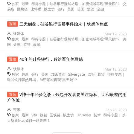
独家
最新
得得专题 | 硅谷银行骤然坍塌，加密领域再现“黑天鹅”？
交
易所
区块链
比特币
以太坊
银行
美国
英国
监管
金融
三天崩盘，硅谷银行雷暴事件始末 | 钛媒体焦点
置顶
钛媒体
Mar 12, 2023
独家
最新
得得专题 | 硅谷银行骤然坍塌，加密领域再现“黑天鹅”？
美
国
金融
监管
政策
40年的硅谷银行，败给百年美联储
置顶
钛媒体
Mar 12, 2023
独家
最新
银行
美国
加密货币
Silvergate
监管
政策
得得专题 |
硅谷银行骤然坍塌，加密领域再现“黑天鹅”？
V神十年经验之谈：钱包开发者要关注隐私、UI和最差的用
置顶
户体验
宋宋
Feb 28, 2023
独家
最新
V神
钱包
区块链
以太坊
Uniswap
技术
得得专题 | 以
太坊新纪元如何一路走来？