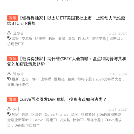
【链得得独家】以太坊ETF美国获批上市，上涨动力恐难延
置顶
续BTC ETF辉煌
道尔吉
Jul 23, 2024
监管
交易所
区块链
独家
政策
最新
以太坊
得得专题｜追击以太
坊现货ETF
【链得得独家】纳什维尔BTC大会前瞻：盘点特朗普与共和
置顶
党的加密政策及趋势
道尔吉
Jul 18, 2024
最新
监管
NFT
比特币
区块链
独家
得得专题｜2024比特币大会：
直击纳什维尔
Curve再次引发DeFi危机，投资者该如何逃离？
置顶
宋宋
Jul 31, 2023
独家
最新
区块链
Curve Finance
黑客
得得专题 | DeFi浪潮来袭，
金融业新革命？
Aave
稳定币
以太坊
比特币
得得专题 | Curve遭攻
击，DeFi如何自救？