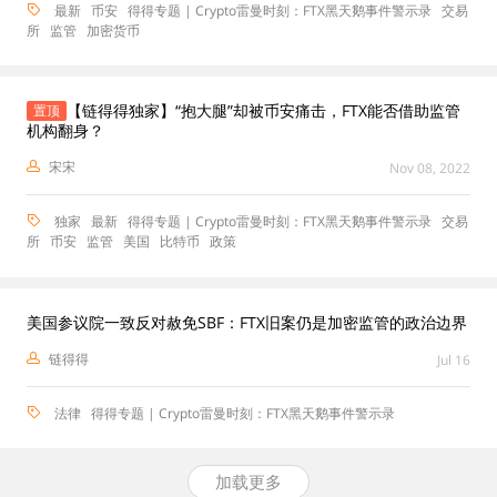
最新
币安
得得专题 | Crypto雷曼时刻：FTX黑天鹅事件警示录
交易
所
监管
加密货币
【链得得独家】“抱大腿”却被币安痛击，FTX能否借助监管
置顶
机构翻身？
宋宋
Nov 08, 2022
独家
最新
得得专题 | Crypto雷曼时刻：FTX黑天鹅事件警示录
交易
所
币安
监管
美国
比特币
政策
美国参议院一致反对赦免SBF：FTX旧案仍是加密监管的政治边界
链得得
Jul 16
法律
得得专题 | Crypto雷曼时刻：FTX黑天鹅事件警示录
加载更多