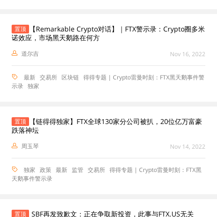
【Remarkable Crypto对话】｜FTX警示录：Crypto圈多米
置顶
诺效应，市场黑天鹅路在何方
道尔吉
Nov 16, 2022
最新
交易所
区块链
得得专题 | Crypto雷曼时刻：FTX黑天鹅事件警
示录
独家
【链得得独家】FTX全球130家分公司被扒，20位亿万富豪
置顶
跌落神坛
周玉琴
Nov 14, 2022
独家
政策
最新
监管
交易所
得得专题 | Crypto雷曼时刻：FTX黑
天鹅事件警示录
SBF再发致歉文：正在争取新投资，此事与FTX.US无关
置顶