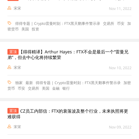
宋宋
Nov 11, 2022
得得专题 | Crypto雷曼时刻：FTX黑天鹅事件警示录
交易所
币安
加
密货币
美国
投资
【得得精译】Arthur Hayes：FTX不会是最后一个“雷曼兄
置顶
弟”，但去中心化将持续繁荣
宋宋
Nov 10, 2022
独家
最新
得得专题 | Crypto雷曼时刻：FTX黑天鹅事件警示录
加密
货币
币安
交易所
美国
金融
银行
CZ员工内部信：FTX的衰落波及整个行业，未来执照将更
置顶
难获得
宋宋
Nov 09, 2022