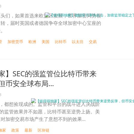
3
巨头们，如果首选来欧盟区发展，世界加密局势很
逆转，届时英国或者德国争夺全球加密中心宝座的
来。
管
加密货币
欧洲
美国
比特币
以太坊
交易
家】SEC的强监管位比特币带来
币安全球布局...
3
C，都想捡现成的。监管和平台的战斗进入决战阶
段的监管效果并不如愿，比特币甚至逆势上扬。美
对加密交易市场产生了意想不到的效果...
独家
政策
最新
区块链