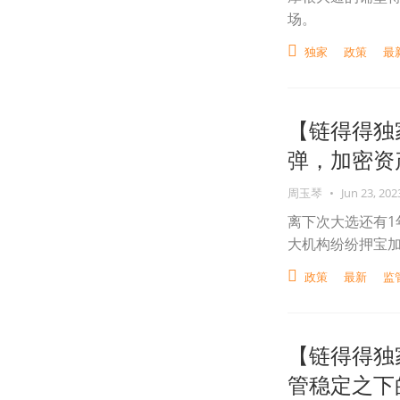
场。
独家
政策
最
【链得得独
弹，加密资产
周玉琴
•
Jun 23, 202
离下次大选还有
大机构纷纷押宝加
政策
最新
监
【链得得独
管稳定之下的