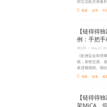
和立法机关准备
最新
监管
区
【链得得独
例：手把手教
周玉琴
•
May 27, 20
《欧洲议会和理
稿，加密交易、发
条违规细则。相
独家
政策
最
【链得得独
架MiCA，