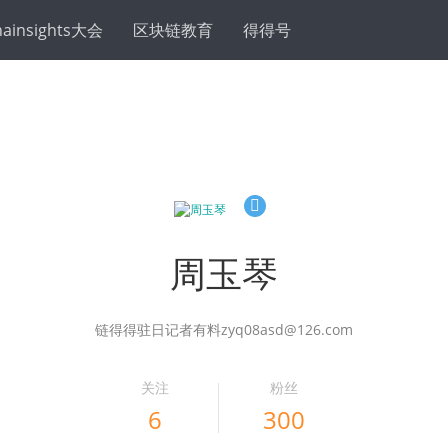
hainsights大会
区块链教育
得得号
周玉琴
链得得驻日记者有料zyq08asd@126.com
关注
粉丝
6
300