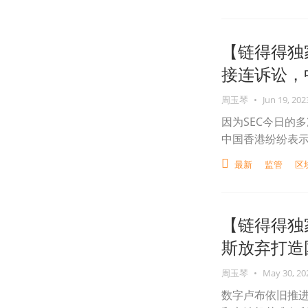
【链得得独
接连诉讼，中
周玉琴
•
Jun 19, 202
因为SEC今日的
中国香港纷纷表
最新
监管
区
【链得得独
斯放弃打造国
周玉琴
•
May 30, 20
数字卢布依旧推