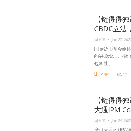
【链得得独
CBDC立
周玉琴
•
Jun 25, 202
国际货币基金组织
的兴趣增加。指出
包容性。
区块链
稳定币
【链得得独
大通JPM Co
周玉琴
•
Jun 24, 202
摩根大通的铺垫