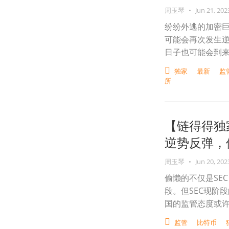
周玉琴
•
Jun 21, 202
纷纷外逃的加密
可能会再次发生
日子也可能会到
独家
最新
监
所
【链得得独
逆势反弹，但
周玉琴
•
Jun 20, 202
偷懒的不仅是SE
段。但SEC现阶
国的监管态度或许
监管
比特币