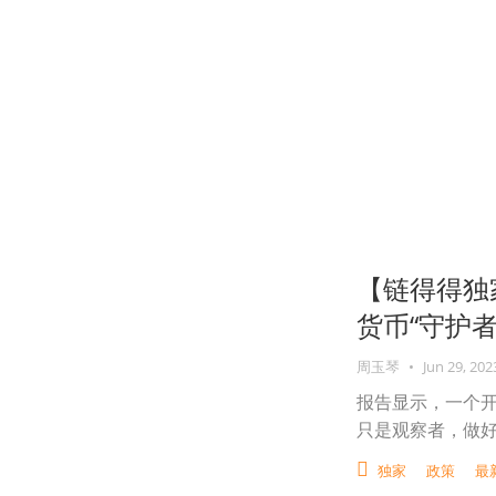
【链得得独
货币“守护者
周玉琴
•
Jun 29, 202
报告显示，一个
只是观察者，做
独家
政策
最