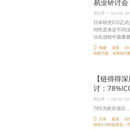
易业研讨会：
周玉琴
•
Nov 06, 20
日本研究ICO正
同性质来定不同法
法化进程中最重
独家
深度
日
加密力量：全球央行
【链得得深
讨：78%I
周玉琴
•
Dec 03, 20
78%为欺诈项目
日本
政策
应
得得3·15特别策划：