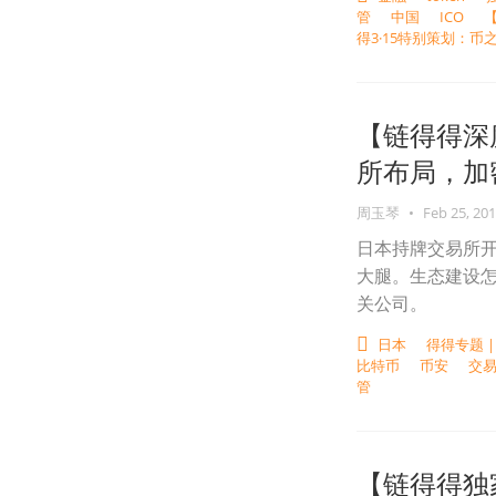
管
中国
ICO
【
得3·15特别策划：币之
【链得得深
所布局，加
周玉琴
•
Feb 25, 20
日本持牌交易所
大腿。生态建设怎
关公司。
日本
得得专题 
比特币
币安
交
管
【链得得独