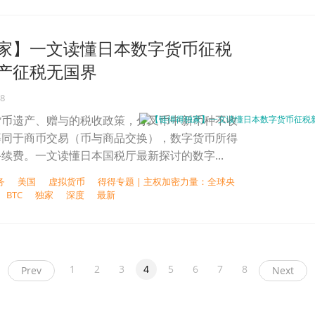
家】一文读懂日本数字货币征税
产征税无国界
18
货币遗产、赠与的税收政策，分叉币中新币种不收
等同于商币交易（币与商品交换），数字货币所得
续费。一文读懂日本国税厅最新探讨的数字...
务
美国
虚拟货币
得得专题 | 主权加密力量：全球央
BTC
独家
深度
最新
1
2
3
4
5
6
7
8
Prev
Next