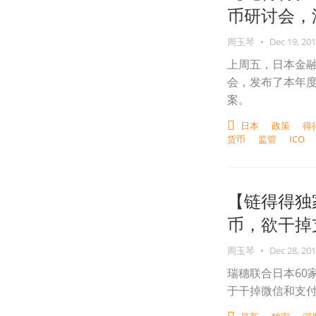
币研讨会，
周玉琴
•
Dec 19, 20
上周五，日本金
会，发布了本年度
案。
日本
政策
得
货币
监管
ICO
【链得得独
币，欲干掉
周玉琴
•
Dec 28, 20
瑞穗联合日本60
于干掉微信和支