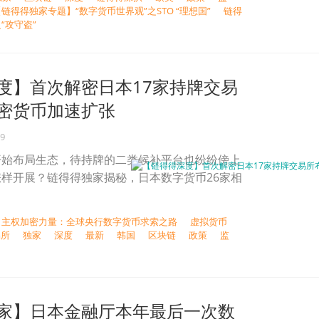
链得得独家专题】“数字货币世界观”之STO “理想国”
链得
“攻守盗”
度】首次解密日本17家持牌交易
密货币加速扩张
19
开始布局生态，待持牌的二类候补平台也纷纷傍上
样开展？链得得独家揭秘，日本数字货币26家相
| 主权加密力量：全球央行数字货币求索之路
虚拟货币
易所
独家
深度
最新
韩国
区块链
政策
监
家】日本金融厅本年最后一次数