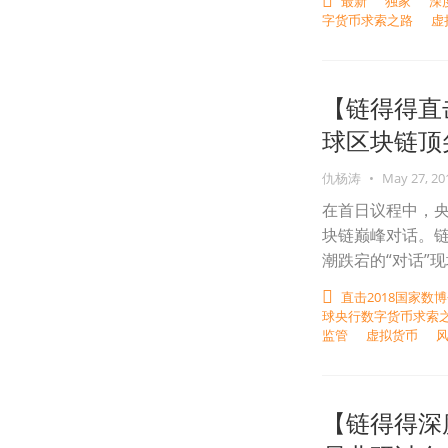
最新
独家
深
字货币求索之路
虚
【链得得直
球区块链顶
仇杨涛
•
May 27, 20
在首日议程中，
块链巅峰对话。
潮跌宕的“对话”
直击2018国家数
球央行数字货币求索
监管
虚拟货币
【链得得深