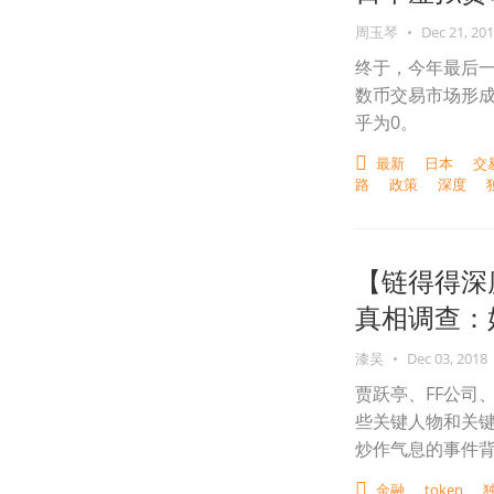
周玉琴
•
Dec 21, 20
终于，今年最后一
数币交易市场形成三
乎为0。
最新
日本
交
路
政策
深度
【链得得深
真相调查：好
漆吴
•
Dec 03, 2018
贾跃亭、FF公司
些关键人物和关
炒作气息的事件背
金融
token