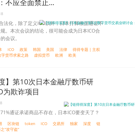
不应全面禁止...
18
式合法化，除了定义ICO以外，日本打算根据通证不
规。本次会议的结论，很可能会成为日本ICO合
要的会议。
本
ICO
政策
韩国
美国
法律
得得专题 | 主权
数字货币求索之路
虚拟货币
欧洲
欧美
度】第10次日本金融厅数币研
CO为欺诈项目
18
，71%通证承诺商品不存在，日本ICO要变天了？
用
区块链
token
ICO
交易所
独家
深度
链
币之“攻守盗”