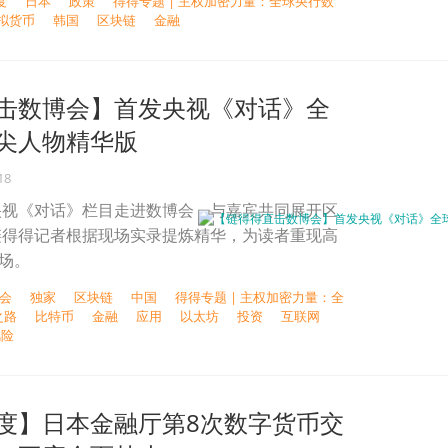
度
日本
政策
得得专题 | 主权加密力量：全球央行数
拟货币
韩国
区块链
金融
击数博会】首发央视《对话》全
尖人物精华版
18
央视《对话》栏目走进数博会，与嘉宾共同展开区
链得得记者根据现场实录提炼精华，为读者重现高
现场。
博会
独家
区块链
中国
得得专题 | 主权加密力量：全
之路
比特币
金融
应用
以太坊
投资
互联网
风险
度】日本金融厅第8次数字货币交