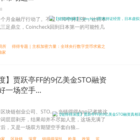
18
个月金融厅行动了。不过，10个月巨变，让日本
足鼎立，Coincheck回到日本第一的可能性几
易所
得得专题 | 主权加密力量：全球央行数字货币求索之
独家
度】贾跃亭FF的9亿美金STO融资
一场空手...
、区块链创业公司、STO……当链得得App记者将这
键词层层剥开，结果却并不尽如人意，这场充满了
后，又是一场双方期望空手套白狼...
独家
区块链
深度
链得得深扒
欧美
政策
监