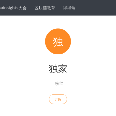
hainsights大会
区块链教育
得得号
独
独家
粉丝
订阅