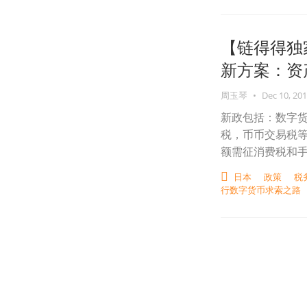
【链得得独
新方案：资
周玉琴
•
Dec 10, 20
新政包括：数字
税，币币交易税
额需征消费税和手
日本
政策
税
行数字货币求索之路