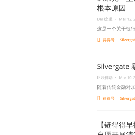
根本原因
DeFi之道
•
Mar 12, 
这是一个关于银
得得号
Silverga
Silverg
区块律动
•
Mar 10, 
随着传统金融对
得得号
Silverga
【链得得早报
自愿开展清算