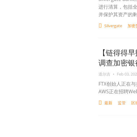
进行清算，包括
并保护其资产的
Silvergate
加密
【链得得早
调查加密银行Si
道尔吉
•
Feb 03, 20
FTX创始人正在
AWS正在招聘W
最新
监管
区