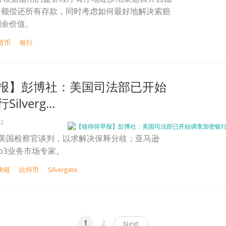
全额偿还所有存款，同时考虑如何最好地解决索赔
剩余价值。
货币
银行
报】彭博社：美国司法部已开始
lverg...
23
与美国检察官谈判，以求解决保释分歧；亚马逊
eb3业务市场专家。
块链
比特币
Silvergate
1
2
Next