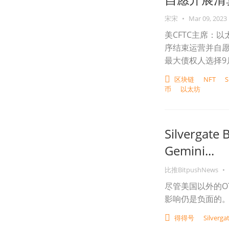
宋宋
•
Mar 09, 2023
美CFTC主席：以
序结束运营并自愿
最大债权人选择9
区块链
NFT
S
币
以太坊
Silverga
Gemini...
比推BitpushNews
•
尽管美国以外的O
影响仍是负面的
得得号
Silverga