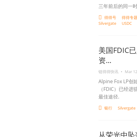
三年前后的同一
得得号
得得专题
Silvergate
USDC
美国FDIC已入
资...
链得得快讯
•
Mar 12
Alpine Fo
（FDIC）已经进驻F
最佳途径.
银行
Silvergate
从荣光中坠落，