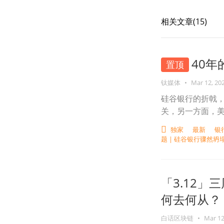
相关文章(
15
)
40
置顶
钛媒体
•
Mar 12, 20
硅谷银行的折戟
关，另一方面，
独家
最新
银
题 | 硅谷银行骤然坍
「3.12
何去何从？
白话区块链
•
Mar 12