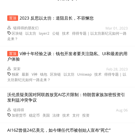
2023 反思以太坊：道阻且长，不容懈怠
置顶
链得得的朋友们
Mar 01, 2023
区块链
以太坊
layer2
公链
技术
得得专题 | 以太坊新纪元如何一路
走来？
V神十年经验之谈：钱包开发者要关注隐私、UI和最差的用
置顶
户体验
宋宋
Feb 28, 2023
独家
最新
V神
钱包
区块链
以太坊
Uniswap
技术
得得专题 | 以
太坊新纪元如何一路走来？
沃伦质疑美国对阿联酋放宽AI芯片限制：特朗普家族加密投资引
发利益冲突争议
链得得
Aug 06
加密货币
稳定币
美国
法律
技术
支付
投资
AI16Z曾值24亿美元，如今继任代币被创始人宣布“死亡”