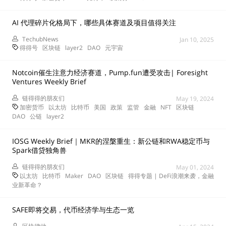
AI 代理碎片化格局下，哪些具体赛道及项目值得关注
TechubNews
Jan 10, 2025
得得号
区块链
layer2
DAO
元宇宙
Notcoin催生注意力经济赛道，Pump.fun遭受攻击| Foresight
Ventures Weekly Brief
链得得的朋友们
May 19, 2024
加密货币
以太坊
比特币
美国
政策
监管
金融
NFT
区块链
DAO
公链
layer2
IOSG Weekly Brief｜MKR的涅槃重生：新公链和RWA稳定币与
Spark借贷独角兽
链得得的朋友们
May 01, 2024
以太坊
比特币
Maker
DAO
区块链
得得专题 | DeFi浪潮来袭，金融
业新革命？
SAFE即将交易，代币经济学与生态一览