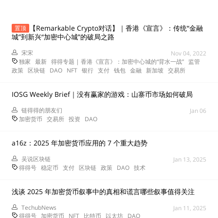
【Remarkable Crypto对话】｜香港《宣言》：传统“金融
置顶
城”到新兴“加密中心城”的破局之路
宋宋
Nov 04, 2022
独家
最新
得得专题 | 香港《宣言》：加密中心城的“背水一战”
监管
政策
区块链
DAO
NFT
银行
支付
钱包
金融
新加坡
交易所
IOSG Weekly Brief｜没有赢家的游戏：山寨币市场如何破局
链得得的朋友们
Jan 06
加密货币
交易所
投资
DAO
a16z：2025 年加密货币应用的 7 个重大趋势
吴说区块链
Jan 13, 2025
得得号
稳定币
支付
区块链
政策
DAO
技术
浅谈 2025 年加密货币叙事中的真相和谎言哪些叙事值得关注
TechubNews
Jan 11, 2025
得得号
加密货币
NFT
比特币
以太坊
DAO