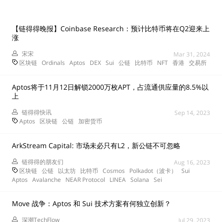
【链得得晚报】Coinbase Research：预计比特币将在Q2迎来上
涨
宋宋
Mar 31, 2024
区块链
Ordinals
Aptos
DEX
Sui
公链
比特币
NFT
香港
交易所
Aptos将于11月12日解锁2000万枚APT，占流通供应量的8.5%以
上
链得得快讯
Sep 14, 2023
Aptos
区块链
公链
加密货币
ArkStream Capital: 市场未必只有L2，新公链不可忽略
链得得的朋友们
Aug 16, 2023
区块链
公链
以太坊
比特币
Cosmos
Polkadot（波卡）
Sui
Aptos
Avalanche
NEAR Protocol
LINEA
Solana
Sei
Move 战争：Aptos 和 Sui 技术方案有何独立创新？
深潮TechFlow
Jul 29, 2023