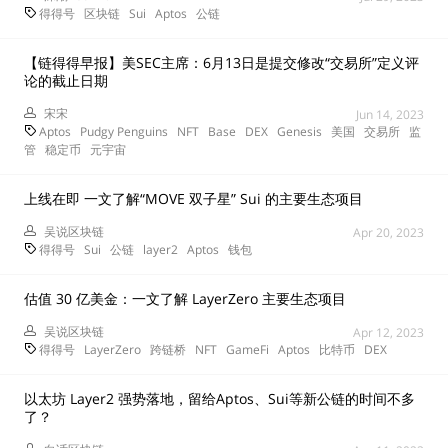
得得号
区块链
Sui
Aptos
公链
【链得得早报】美SEC主席：6月13日是提交修改“交易所”定义评
论的截止日期
宋宋
Jun 14, 2023
Aptos
Pudgy Penguins
NFT
Base
DEX
Genesis
美国
交易所
监
管
稳定币
元宇宙
上线在即 一文了解“MOVE 双子星” Sui 的主要生态项目
吴说区块链
Apr 20, 2023
得得号
Sui
公链
layer2
Aptos
钱包
估值 30 亿美金：一文了解 LayerZero 主要生态项目
吴说区块链
Apr 12, 2023
得得号
LayerZero
跨链桥
NFT
GameFi
Aptos
比特币
DEX
以太坊 Layer2 强势落地，留给Aptos、Sui等新公链的时间不多
了？