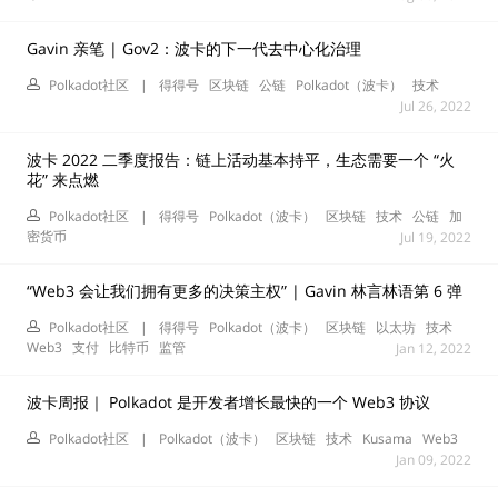
Gavin 亲笔 | Gov2：波卡的下一代去中心化治理
Polkadot社区
|
得得号
区块链
公链
Polkadot（波卡）
技术
Jul 26, 2022
波卡 2022 二季度报告：链上活动基本持平，生态需要一个 “火
花” 来点燃
Polkadot社区
|
得得号
Polkadot（波卡）
区块链
技术
公链
加
密货币
Jul 19, 2022
“Web3 会让我们拥有更多的决策主权” | Gavin 林言林语第 6 弹
Polkadot社区
|
得得号
Polkadot（波卡）
区块链
以太坊
技术
Web3
支付
比特币
监管
Jan 12, 2022
波卡周报｜ Polkadot 是开发者增长最快的一个 Web3 协议
Polkadot社区
|
Polkadot（波卡）
区块链
技术
Kusama
Web3
Jan 09, 2022