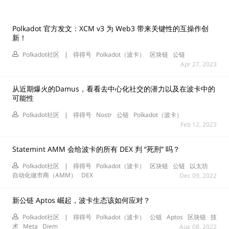
Polkadot 官方发文：XCM v3 为 Web3 带来关键性的互操作创
新！
Polkadot社区
|
得得号
Polkadot（波卡）
区块链
公链
Apr 27, 2023
从近期爆火的Damus，看看去中心化社交的潜力以及在波卡中的
可能性
Polkadot社区
|
得得号
Nostr
公链
Polkadot（波卡）
Feb 12, 2023
Statemint AMM 会给波卡的所有 DEX 判 “死刑” 吗？
Polkadot社区
|
得得号
Polkadot（波卡）
区块链
公链
以太坊
自动化做市商（AMM）
DEX
Dec 09, 2022
新公链 Aptos 崛起，波卡生态该如何应对？
Polkadot社区
|
得得号
Polkadot（波卡）
公链
Aptos
区块链
技
术
Meta
Diem
Aug 08, 2022