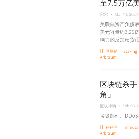
至7.5万亿
宋宋
•
Mar 11, 2024
美联储资产负债表
美元容量约3.25亿
响力的反加密货币政
区块链
Staking
Arbitrum
区块链杀手
角」
区块律动
•
Feb 03, 
垃圾邮件、DDo
得得号
Immutab
Arbitrum