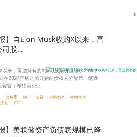
按
】自Elon Musk收购X以来，富
司股...
k收购X以来，富达持有的X公司股票价值缩水73%；
计划在2024年底之前开始向债权人分配第一笔资
投资官：希望美SE...
比特币
NFT
公链
Polygon
Arbitrum
以太坊
ETF
报】美联储资产负债表规模已降