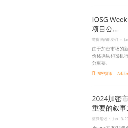
IOSG We
项目公...
链得得的朋友们
•
Ja
由于加密市场的
价格操纵和投机
分重要。
加密货币
Arbit
2024加密
重要的叙事
蓝狐笔记
•
Jan 13, 2
zksync在20