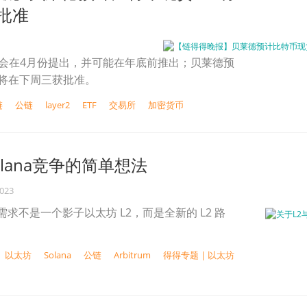
批准
请可能会在4月份提出，并可能在年底前推出；贝莱德预
F将在下周三获批准。
链
公链
layer2
ETF
交易所
加密货币
olana竞争的简单想法
2023
大需求不是一个影子以太坊 L2，而是全新的 L2 路
以太坊
Solana
公链
Arbitrum
得得专题 | 以太坊