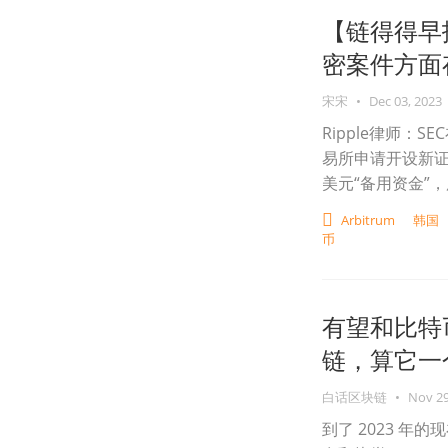
【链得得早报
密案件方面
宋宋
•
Dec 03, 2023
Ripple律师：
易所申请开设新证券
美元“备用资金”，
Arbitrum
韩国
币
有望和比特
链，算它一
白话区块链
•
Nov 29
到了 2023 