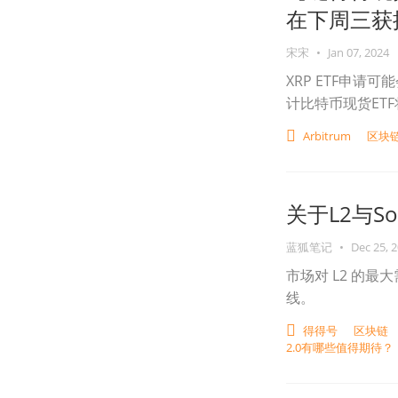
在下周三获
宋宋
•
Jan 07, 2024
XRP ETF申
计比特币现货ET
Arbitrum
区块
关于L2与S
蓝狐笔记
•
Dec 25, 
市场对 L2 的最
线。
得得号
区块链
2.0有哪些值得期待？