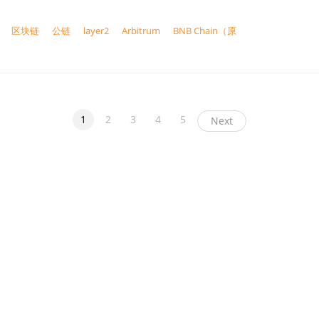
区块链
公链
layer2
Arbitrum
BNB Chain（原
1
2
3
4
5
Next