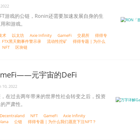
 2022
FT游戏的公链，Ronin还需要加速发展自身的生
应用和游戏。
技术
以太坊
Axie Infinity
GameFi
交易所
得得专
时刻：FTX黑天鹅事件警示录
流动性挖矿
得得专题 | 为什么
NFT
区块链
meFi——元宇宙的DeFi
n 10, 2022
赚，在过去两年带来的世界性社会转变之后，投资
象的严肃性。
Decentraland
NFT
GameFi
Axie Infinity
olana
公链
得得专题 | 为什么我们愿意下注NFT？