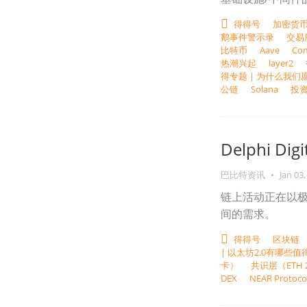
得得号
加密货
鹅事件警示录
交易
比特币
Aave
Co
热潮兴起
layer2
得专题 | 为什么我们
公链
Solana
投
Delphi 
巴比特资讯
•
Jan 03,
链上活动正在以
间的需求。
得得号
区块链
| 以太坊2.0有哪些
卡）
共识层（ETH 2
DEX
NEAR Protoco