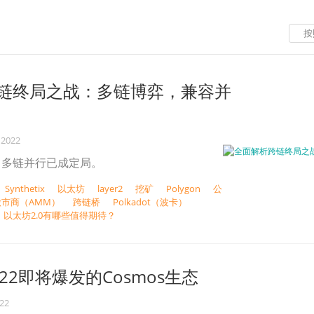
按
链终局之战：多链博弈，兼容并
 2022
，多链并行已成定局。
Synthetix
以太坊
layer2
挖矿
Polygon
公
市商（AMM）
跨链桥
Polkadot（波卡）
| 以太坊2.0有哪些值得期待？
22即将爆发的Cosmos生态
022