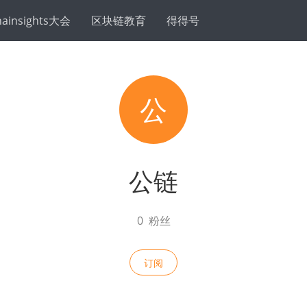
hainsights大会
区块链教育
得得号
公
公链
0
粉丝
订阅