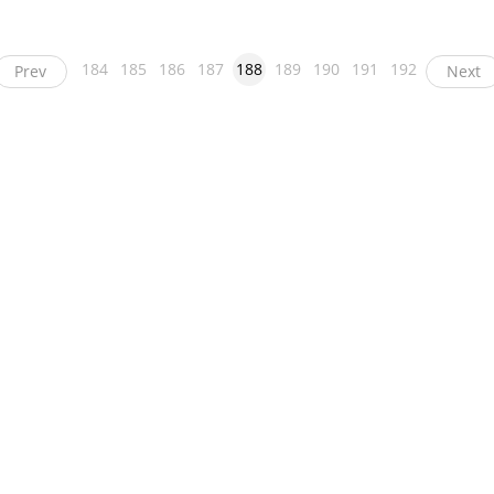
184
185
186
187
188
189
190
191
192
Prev
Next
ight
币看
布洛克科技
和讯区块链
黑钻评级
互链脉搏
降维安全实验室
交易
News
人人都懂区块链
链圈网
币贝
溪塔科技
毛球科技
币圈子
比特范
第一