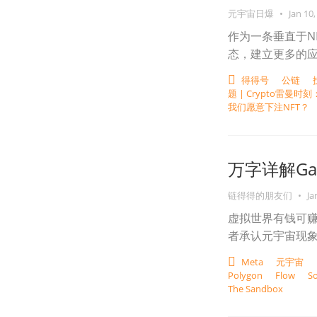
元宇宙日爆
•
Jan 10,
作为一条垂直于N
态，建立更多的
得得号
公链
题 | Crypto雷曼
我们愿意下注NFT？
万字详解Ga
链得得的朋友们
•
Ja
虚拟世界有钱可
者承认元宇宙现
Meta
元宇宙
Polygon
Flow
S
The Sandbox