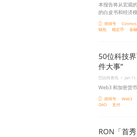
本报告将从宏观的跨
的白皮书和经济
得得号
Cosmos
钱包
稳定币
金
50位科技界
件大事”
巴比特资讯
•
Jan 11,
Web3 和加密货
得得号
Web3
DAO
支付
RON「首秀