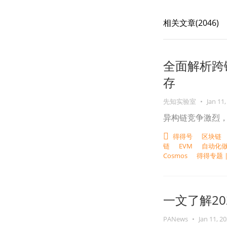
相关文章(
2046
)
全面解析跨
存
先知实验室
•
Jan 11,
异构链竞争激烈
得得号
区块链
链
EVM
自动化做
Cosmos
得得专题 
一文了解20
PANews
•
Jan 11, 2