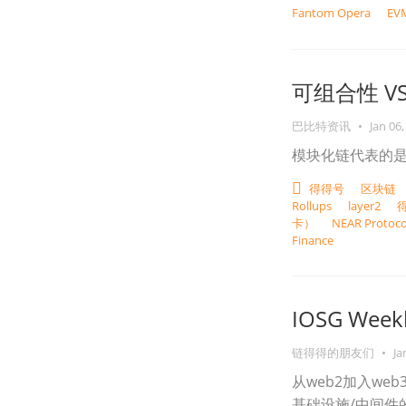
Fantom Opera
EV
可组合性 V
巴比特资讯
•
Jan 06,
模块化链代表的
得得号
区块链
Rollups
layer2
卡）
NEAR Protoco
Finance
IOSG Week
链得得的朋友们
•
Ja
从web2加入w
基础设施/中间件