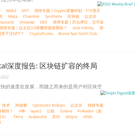
币
Web3
NFT
得得专题 | Crypto雷曼时刻：FTX黑天
所
Meta
Chainlink
Synthetix
区块链
以太坊
mpound
Uniswap
DEX
得得专题 | 巨头押注，元宇宙
得得专题 | 以太坊2.0有哪些值得期待？
Axie Infinity
得
愿意下注NFT？
CryptoPunks
Bored Ape Yacht Club
资
Digital深度报告: 区块链扩容的终局
 2022
极快的速度在发展，而随之而来的是用户对区块空
技术
跨链桥
Optimistic Rollups
以太坊
得得专题
值得期待？
V神
layer2
公链
Solana
Polkadot（波
.0）
Terra
Avalanche
支付
zkSync
dYdX
l