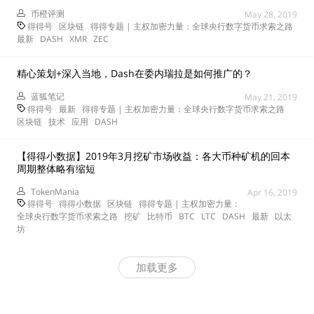
币橙评测
May 28, 2019
得得号
区块链
得得专题 | 主权加密力量：全球央行数字货币求索之路
最新
DASH
XMR
ZEC
精心策划+深入当地，Dash在委内瑞拉是如何推广的？
蓝狐笔记
May 21, 2019
得得号
最新
得得专题 | 主权加密力量：全球央行数字货币求索之路
区块链
技术
应用
DASH
【得得小数据】2019年3月挖矿市场收益：各大币种矿机的回本
周期整体略有缩短
TokenMania
Apr 16, 2019
得得号
得得小数据
区块链
得得专题 | 主权加密力量：
全球央行数字货币求索之路
挖矿
比特币
BTC
LTC
DASH
最新
以太
坊
加载更多