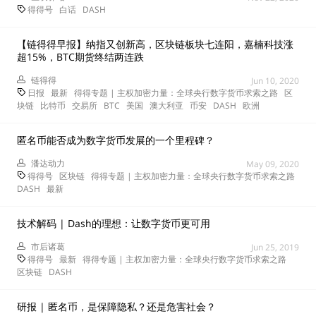
得得号
白话
DASH
【链得得早报】纳指又创新高，区块链板块七连阳，嘉楠科技涨
超15%，BTC期货终结两连跌
链得得
Jun 10, 2020
日报
最新
得得专题 | 主权加密力量：全球央行数字货币求索之路
区
块链
比特币
交易所
BTC
美国
澳大利亚
币安
DASH
欧洲
匿名币能否成为数字货币发展的一个里程碑？
潘达动力
May 09, 2020
得得号
区块链
得得专题 | 主权加密力量：全球央行数字货币求索之路
DASH
最新
技术解码 | Dash的理想：让数字货币更可用
市后诸葛
Jun 25, 2019
得得号
最新
得得专题 | 主权加密力量：全球央行数字货币求索之路
区块链
DASH
研报 | 匿名币，是保障隐私？还是危害社会？