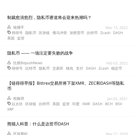
制裁愈演愈烈，隐私币赛道将会迎来热潮吗？
链捕手
Mar 15, 2022
得得号
隐私币
区块链
俄乌冲突
加密货币
比特币
Zcash
DASH
美国
监管
隐私币 —— 一场注定要失败的战争
比推BitpushNews
Feb 03, 2022
得得号
比特币
隐私币
交易所
钱包
支付
DASH
Zcash
稳定币
【链得得早报】Bittrex交易所将下架XMR、ZEC和DASH等隐私
币
程姝琪
Jan 02, 2021
以太坊
区块链
比特币
美国
监管
印度
XMR
DASH
BCH
BSV
XRP
熊猫人科普：什么是达世币DASH
区块驿站
Nov 22, 2020