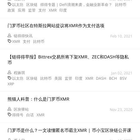
以太坊
区块链
得得专题 | DeFi浪潮来袭，金融业新革命？
比特币
政策
应用
监管
支付
XMR
印度
门罗币社区在特斯拉网站提议将XMR作为支付选项
链得得快讯
Feb 10, 2021
XMR
支付
比特币
【链得得早报】Bittrex交易所将下架XMR、ZEC和DASH等隐私
币
程姝琪
Jan 02, 2021
以太坊
区块链
比特币
美国
监管
印度
XMR
DASH
BCH
BSV
XRP
熊猫人科普：什么是门罗币XMR
区块驿站
Nov 23, 2020
得得号
白话
XMR
门罗币是什么？一文读懂匿名币霸主XMR | 币小宝区块链公开课