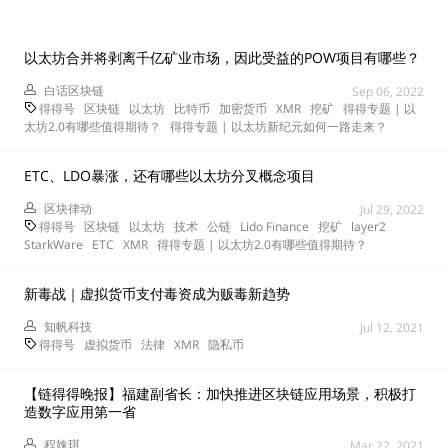
以太坊合并将剥离千亿矿业市场，因此受益的POW项目有哪些？
白话区块链
Sep 06, 2022
得得号
区块链
以太坊
比特币
加密货币
XMR
挖矿
得得专题 | 以
太坊2.0有哪些值得期待？
得得专题 | 以太坊新纪元如何一路走来？
ETC、LDO暴涨，还有哪些以太坊分叉概念项目
区块律动
Jul 29, 2022
得得号
区块链
以太坊
技术
公链
Lido Finance
挖矿
layer2
StarkWare
ETC
XMR
得得专题 | 以太坊2.0有哪些值得期待？
新毒战｜虚拟货币支付毒资成为贩毒新趋势
知帆科技
Jul 12, 2021
得得号
虚拟货币
法律
XMR
隐私币
【链得得晚报】福建副省长：加快推进区块链应用场景，积极打
造数字应用第一省
程姝琪
Mar 22, 2021