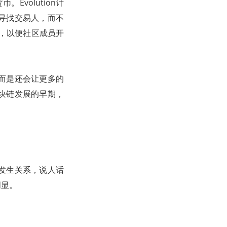
Evolution计
寻找交易人，而不
施，以便社区成员开
而是还会让更多的
块链发展的早期，
发生关系，说人话
明显。