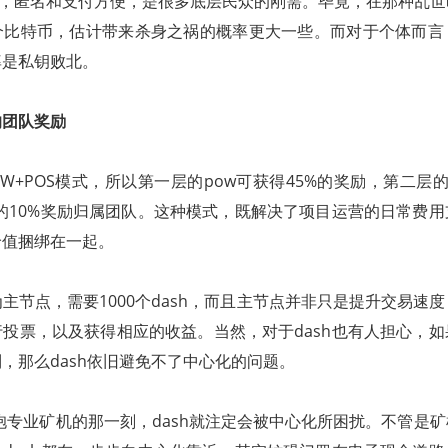
”，匿名和支付方便，是很多底层民众的刚需。毕竟，在那种乱
个比特币，估计带来杀身之祸的概率更大一些。而对于个体而言
率是私钥败北。
的团队奖励
POW+POS模式，所以第一层的pow可获得45%的奖励，第二层
的10%奖励归属团队。这种模式，既解决了项目运营的日常费
价值捆绑在一起。
主节点，需要1000个dash，而且主节点并非只是提升交易速
投票，以及获得相应的收益。当然，对于dash也有人担心，
，那么dash依旧避免不了中心化的问题。
拥抱专业矿机的那一刻，dash就注定会被中心化所困扰。不管是