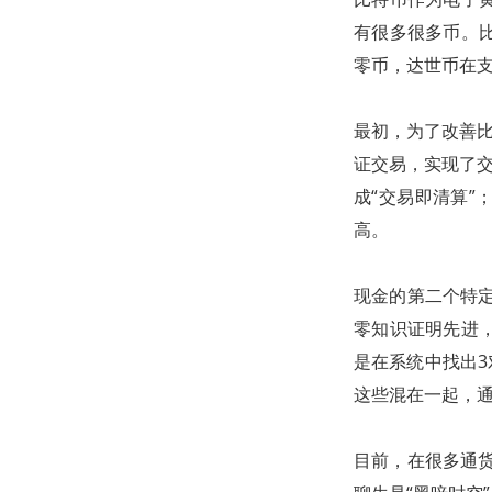
有很多很多币。比
零币，达世币在
最初，为了改善比
证交易，实现了
成“交易即清算”；
高。
现金的第二个特定
零知识证明先进，
是在系统中找出3
这些混在一起，通
目前，在很多通货