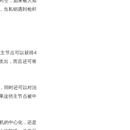
世时空，如果被人知
，当私钥遇到枪杆
的主节点可以获得4
用支出，而且还可将
度，同时还可以对治
如果这些主节点被中
矿机的中心化，还是