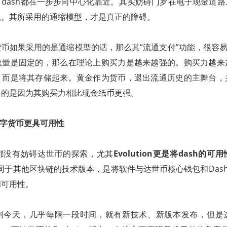
dash都在一步步向中心化靠近。其实妨碍门罗在电子现金道
题。其所采用的通缩模型，才是真正的障碍。
币如果采用的是通缩模型的话，那么其“流通支付”功能，很容易
总量是固定的，那么在理论上购买力是越来越强的。购买力越来
，而是将其存储起来。黄金作为货币，退出流通历史的主舞台，
多的是因为其购买力相比现金纸币更强。
，让数字货币更具可用性
都没有妨碍达世币的探索，尤其
Evolution更是将dash的
ion不同于其他区块链的技术版本，是将软件与达世币核心钱包和Das
和可用性。
到今天，几乎每隔一段时间，就有新技术、新版本发布，但是