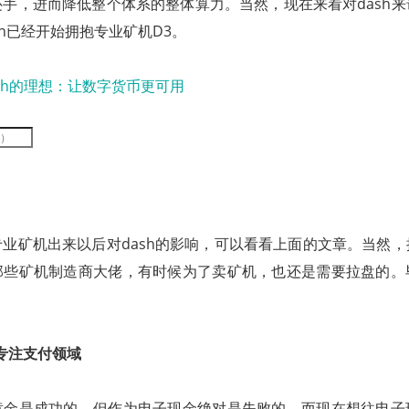
手，进而降低整个体系的整体算力。当然，现在来看对dash
sh已经开始拥抱专业矿机D3。
业矿机出来以后对dash的影响，可以看看上面的文章。当然
那些矿机制造商大佬，有时候为了卖矿机，也还是需要拉盘的。
。
h专注支付领域
黄金是成功的，但作为电子现金绝对是失败的。而现在想往电子