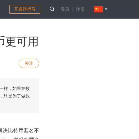
开通得得号
登录
注册
货币更可用
关注
也一样，如果在数
在，只是为了做数
想解决比特币匿名不