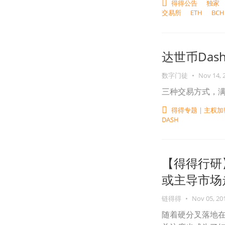
得得公告
独家
交易所
ETH
BCH
达世币Da
数字门徒
•
Nov 14, 
三种交易方式，
得得专题 | 主
DASH
【得得行研
或主导市场走向
链得得
•
Nov 05, 20
随着硬分叉落地在