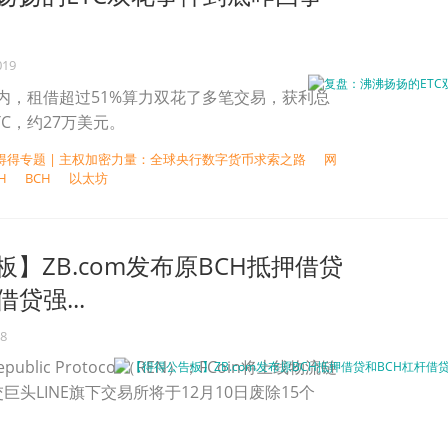
019
内，租借超过51%算力双花了多笔交易，获利总
TC，约27万美元。
得得专题 | 主权加密力量：全球央行数字货币求索之路
网
H
BCH
以太坊
】ZB.com发布原BCH抵押借贷
贷强...
18
blic Protocol（REN）；FCoin将上线物流链
巨头LINE旗下交易所将于12月10日废除15个