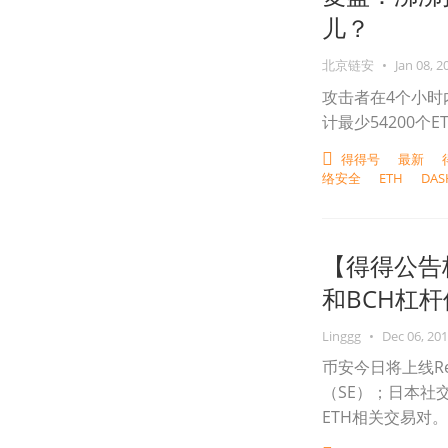
儿？
北京链安
•
Jan 08, 2
攻击者在4个小时
计最少54200个E
得得号
最新
络安全
ETH
DAS
【得得公告板
和BCH杠杆借
Linggg
•
Dec 06, 20
币安今日将上线Repu
（SE）；日本社交
ETH相关交易对。