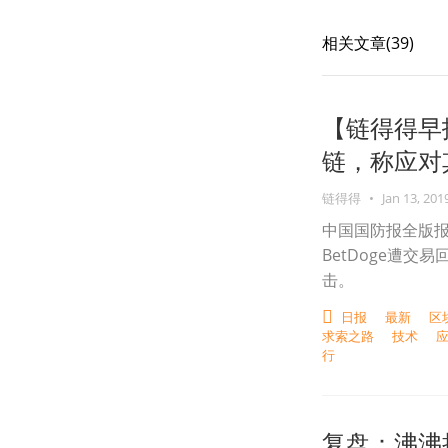
相关文章(
39
)
【链得得早
链，称应对
链得得
•
Jan 13, 201
中国国防报全版报
BetDoge遭交
击。
日报
最新
区
求索之路
技术
行
复盘：沸沸