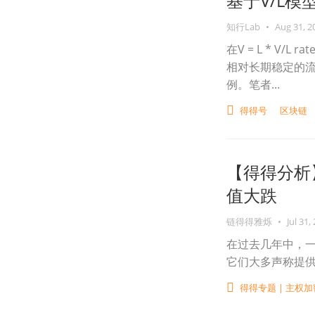
基于V/L模
知行Lab
•
Aug 31, 2
在V = L * V/L
相对长期稳定的流动
例。笔者...
得得号
区块链
【得得分析
值大跌
链得得雅烁
•
Jul 31,
在过去几年中，
它们大多声称提
得得专题 | 主