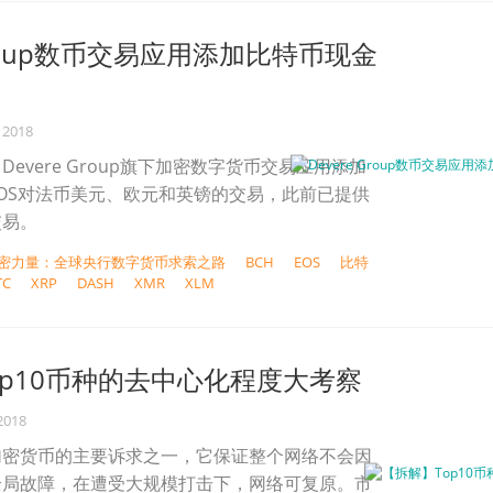
 Group数币交易应用添加比特币现金
 2018
evere Group旗下加密数字货币交易应用添加
OS对法币美元、欧元和英镑的交易，此前已提供
交易。
权加密力量：全球央行数字货币求索之路
BCH
EOS
比特
TC
XRP
DASH
XMR
XLM
op10币种的去中心化程度大考察
2018
加密货币的主要诉求之一，它保证整个网络不会因
全局故障，在遭受大规模打击下，网络可复原。市