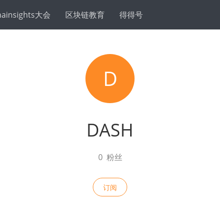
hainsights大会
区块链教育
得得号
D
DASH
0
粉丝
订阅