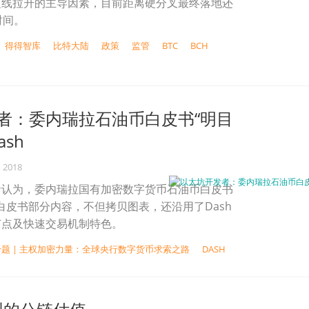
短线拉升的主导因素，目前距离硬分叉最终落地还
时间。
得得智库
比特大陆
政策
监管
BTC
BCH
者：委内瑞拉石油币白皮书“明目
sh
, 2018
者认为，委内瑞拉国有加密数字货币石油币白皮书
h白皮书部分内容，不但拷贝图表，还沿用了Dash
节点及快速交易机制特色。
题 | 主权加密力量：全球央行数字货币求索之路
DASH