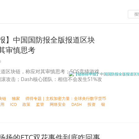
按
报】中国国防报全版报道区块
其审慎思考
9
道区块链，称应对其审慎思考；EOS竞猜游戏
易回滚攻击；Dash核心团队：相信不会发生51%攻
块链
独家
得得专题 | 主权加密力量：全球央行数字货币
应用
ICO
政策
监管
网络安全
DASH
投资
银
扬扬的ETC双花事件到底咋回事