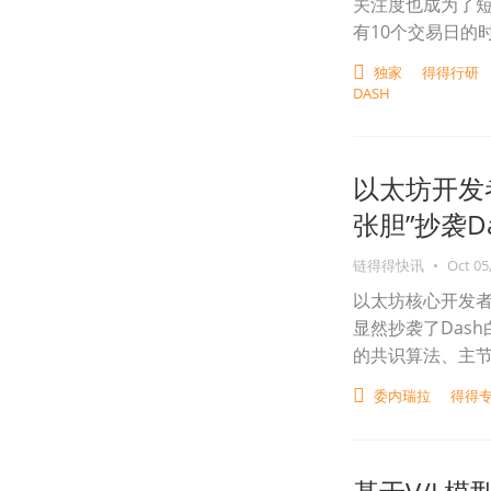
关注度也成为了
有10个交易日的
独家
得得行研
DASH
以太坊开发
张胆”抄袭Da
链得得快讯
•
Oct 05
以太坊核心开发
显然抄袭了Das
的共识算法、主
委内瑞拉
得得专