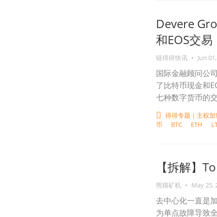
Devere
和EOS交易
链得得快讯
•
Jun 01,
国际金融顾问公司D
了比特币现金和E
七种数字货币的
得得专题 | 主
币
BTC
ETH
L
【拆解】T
熊猫矿机
•
May 25, 
去中心化一直是
为单点故障导致