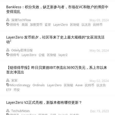
Bankless：积分失效，缺乏新参与者，市场在VC和散户的博弈中
变得混乱
深潮TechFlow
May 09, 2024
得得号
美国
加密货币
监管
LayerZero
区块链
以太坊
比特币
LayerZero 发币前夕，社区等来了史上最大规模的“女巫清洗活
动”
Odaily星球日报
May 06, 2024
得得号
LayerZero
公链
区块链
layer2
【链得得早报】昨日贝莱德IBIT净流出3690万美元，系上市以来
首次净流出
宋宋
May 02, 2024
MicroStrategy
Ordinals
LayerZero
区块链
Aave
比特币
以太坊
ETF
币安
LayerZero V2正式亮相，新版本都有哪些更新？
TechubNews
Dec 19, 2023