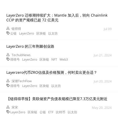
LayerZero 迁移潮持续扩大：Mantle 加入后，转向 Chainlink
CCIP 的资产规模已超 72 亿美元
链得得
Jul 09
公链
LayerZero
区块链
以太坊
LayerZero 的三年荆棘创业路
TechubNews
Jun 21, 2024
得得号
LayerZero
区块链
NFT
Web3
Layerzero代币ZRO估值及价格预测，何时卖出更合适？
深潮TechFlow
Jun 20, 2024
得得号
LayerZero
区块链
以太坊
【链得得早报】美联储资产负债表规模已降至7.3万亿美元附近
宋宋
May 20, 2024
LayerZero
区块链
公链
ETF
比特币
以太坊