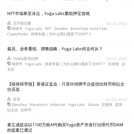
NFT市场寒至冰点，Yuga Labs重组押宝游戏
元宇宙日爆
Oct 10, 2023
得得号
Yuga Labs
NFT
Doodles
Bored Ape Yacht Club
CryptoPunks
得得专题 | 为什么我们愿意下注NFT？
裁员、业务重组、调整战略，Yuga Labs何去何从？
Odaily星球日报
Oct 07, 2023
得得号
Yuga Labs
得得专题 | 为什么我们愿意下注NFT？
区块链
以
太坊
【链得得早报】香港证监会：只容许持牌平台提供比特币和以太
坊买卖
宋宋
Oct 07, 2023
OpenSea
friend.tech
Arbitrum
Yuga Labs
Solana
交易所
监管
以太坊
比特币
黄立成提议以1100万枚APE购买Yuga资产并发行治理代币DAM
的提案已通过