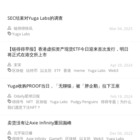
SEC结束对Yuga Labs的调查
链得得快讯
Mar 04, 2025
Yuga Labs
【链得得早报】香港虚拟资产现货ETF今日迎来首次发行，明日
将正式在港交所上市
宋宋
Apr 29, 2024
区块链
比特币
以太坊
ETF
香港
meme
Yuga Labs
Web3
Yuga收购PROOF当日，「无聊猿」被「胖企鹅」拉下王座
Odaily星球日报
Feb 18, 2024
得得号
NFT
区块链
Yuga Labs
Pudgy Penguins
得得专题 | 为什么
我们愿意下注NFT？
卖货没有让Axie Infinity重回巅峰
元宇宙日爆
Dec 06, 2023
得得号
Axie Infinity
GameFi
区块链
以太坊
Web3
Yuga Labs