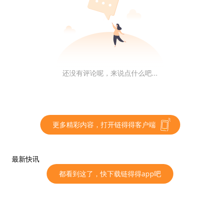
简介
Multichain（MULT）原名AnySwap(ANY)，它是为链上
任意信息跨链交互而开发的基础设施，支持用户在任意两
条链之间转移Token资产、NFT资产及数据交互等，试图
成为Web3.0时代的「多链路由器」，允许用户在多条链
还没有评论呢，来说点什么吧...
之间自由转移各种Token。
2020年7月20日，Multichain最早以AnySwap的形式构
更多精彩内容，打开链得得客户端
建，以满足不同区块链之间相互通信的需求。
早期，AnySwap是一个跨链去中心化交易应用（DE
最新快讯
X）。后来，开发团队聚焦于跨链解决方案，剔除DEX功
都看到这了，快下载链得得app吧
能后，以Multichain为名重新推出，专注于构建任意跨链
交互的基础设施，并推出了跨链桥，支持用户可以将一条
链上的资产转移到另一条链上。2021年6月，Multichain