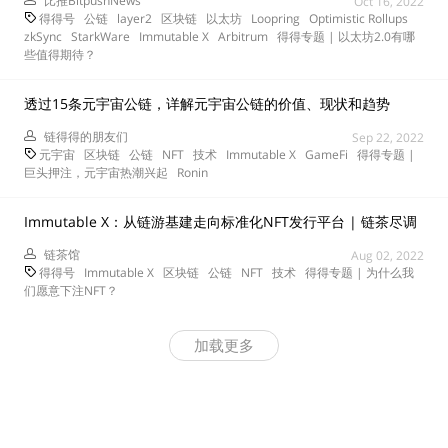
比推BitpushNews
Oct 16, 2022
得得号
公链
layer2
区块链
以太坊
Loopring
Optimistic Rollups
zkSync
StarkWare
Immutable X
Arbitrum
得得专题 | 以太坊2.0有哪
些值得期待？
透过15条元宇宙公链，详解元宇宙公链的价值、现状和趋势
链得得的朋友们
Sep 22, 2022
元宇宙
区块链
公链
NFT
技术
Immutable X
GameFi
得得专题 |
巨头押注，元宇宙热潮兴起
Ronin
Immutable X：从链游基建走向标准化NFT发行平台 | 链茶尽调
链茶馆
Aug 02, 2022
得得号
Immutable X
区块链
公链
NFT
技术
得得专题 | 为什么我
们愿意下注NFT？
加载更多