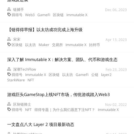
链捕手
Dec 06, 2023
得得号
Web3
GameFi
区块链
Immutable X
【链得得早报】以太坊成功完成上海升级
宋宋
Apr 13, 2023
区块链
以太坊
Maker
交易所
Immutable X
比特币
深入了解 Immutable X：解决方案、团队、代币和游戏生态
深潮TechFlow
Feb 23, 2023
得得号
Immutable X
区块链
以太坊
GameFi
公链
layer2
StarkWare
NFT
游戏巨头GameStop上线NFT市场，传统游戏踏入Web3
区块链骑士
Nov 02, 2022
得得号
NFT
得得专题 | 为什么我们愿意下注NFT？
Immutable X
一文盘点八大 Layer 2 项目最新动态