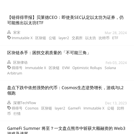
【链得得早报】贝莱德CEO：即使美SEC认定以太坊为证券，仍
可能推出以太坊ETF
宋宋
Mar 28, 2024
Immutable X
区块链
公链
layer2
交易所
以太坊
比特币
ETF
区块链杀手：困扰交易质量的「不可能三角」
区块律动
Feb 03, 2024
得得号
Immutable X
区块链
EVM
Optimistic Rollups
Solana
Arbitrum
盘点下跌中依然强势的代币：Cosmos生态逆势增长，游戏与L2
领跑
深潮TechFlow
Dec 13, 2023
得得号
Cosmos
区块链
layer2
GameFi
Immutable X
公链
比特
币
行情
GameFi Summer 将至？一文盘点熊市中斩获大额融资的 Web3
游戏及进展