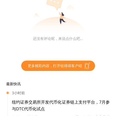
基金将通过向在Immutable X平台上构建的游戏和项目分
配Token、现金赠款和投资来加速Immutable X协议的发
展。
阿根廷国家证券委员会批准推出基于比特币指数的
还没有评论呢，来说点什么吧...
期货合约
阿根廷国家证券委员会（CNV）批准推出基于比特币指数
更多精彩内容，打开链得得客户端
的期货合约，该合约将基于阿根廷证券交易所 Matba Ro
fex 的比特币指数，以阿根廷比索进行交易和结算。
最新快讯
阿根廷国家证券委员会表示，通过这种方式，合格投资者
3小时前
将能够通过在受监管的市场基础设施下交易的衍生产品，
纽约证券交易所开发代币化证券链上支付平台，7月参
以安全和透明的方式获得比特币价格变化的风险敞口。
与DTC代币化试点