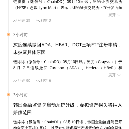
链得得仅提供相关信息展示，不构成任何投资建议
链得得（微信号：ChainDD）08月10日讯，纽约证券交易所
（NYSE）总裁 Lynn Martin 表示，纽约证券交易所正在开发面向
代币化证券的链上支付平台，并已于 7 月参与美国存托信托与清算
展开
更多精彩内容，关注链得得微信号（ID：
公司（DTC）的代币化试点项目。
利好
39
利空
3
ChainDD），或者下载链得得App
3小时前
灰度连续撤回ADA、HBAR、DOT三项ETF注册申请，
未披露具体原因
链得得（微信号：ChainDD）08月10日讯，灰度（Grayscale）于
8 月 7 日连续撤回 Cardano（ADA）、Hedera（HBAR）和
Polkadot（DOT）三项 ETF 注册申请，三份撤回文件提交时间间
展开
隔约 190 秒。 三份撤回文件均表示，灰度不再计划推进相关 ETF
利好
90
利空
6
份额发行，文件同时说明相关注册声明尚未生效，未发行或出售任
何证券，未发布初步招股说明书。此次撤回并非 SEC 拒绝相关 ETF
3小时前
区块链
以太坊
Maker
交易所
Immutable X
申请，文件未披露背后原因。 截至 8 月 8 日，灰度提交的
Bittensor、Aave、BNB、NEAR 和 Zcash 等山寨币 ETF 申请仍处
韩国金融监督院启动系统升级，虚拟资产损失将纳入
比特币
于初步阶段。此前，灰度 Avalanche Staking ETF 和 Hyperliquid
赔偿范围
Staking ETF 注册声明已分别于今年 3 月和 6 月生效。但注册声明
链得得（微信号：ChainDD）08月10日讯，韩国金融监督院已开
生效本身并不代表产品已经开始交易。
始全面改革相关系统，以应对包括虚拟资产语音钓鱼在内的金融诈