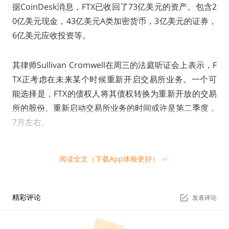
据CoinDesk消息，FTX已收回了73亿美元的资产。包含2
0亿美元现金，43亿美元A类加密货币，3亿美元的证券，
6亿美元应收投资等。
其律师Sullivan Cromwell在周三的法庭听证会上表示，F
TX正考虑在未来某个时候重新开启交易所业务。一个可
能选择是，FTX的债权人将其债权转换为重新开放的交易
所的股份。重新启动交易所业务的时间或许是第二季度，
7月左右。
Immutable推出5亿美元生态发展基金Immutabl
阅读全文（下载App体验更好）
e Ventures
精彩评论
以太坊NFT二层扩容方案Immutable X开发公司Immuta
发表评论
ble宣布推出5亿美元发展基金Immutable Ventures，致
力于支持基于Immutable X的Web3游戏和NFT项目，该