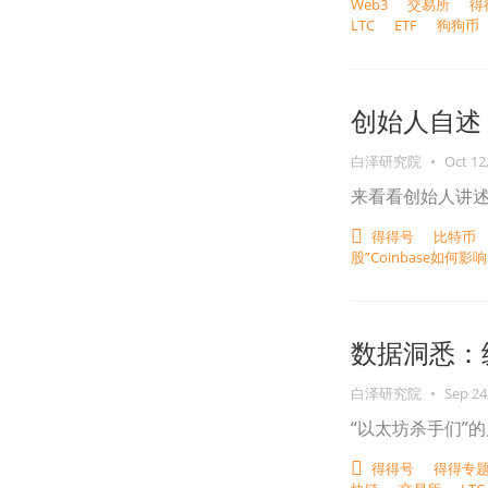
Web3
交易所
得
LTC
ETF
狗狗币（
创始人自述
白泽研究院
•
Oct 12
来看看创始人讲述
得得号
比特币
股”Coinbase如何
数据洞悉：
白泽研究院
•
Sep 24
“以太坊杀手们”
得得号
得得专题