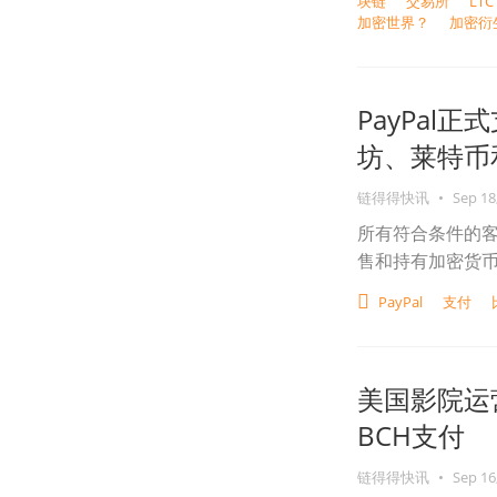
块链
交易所
LTC
加密世界？
加密衍
PayPal
坊、莱特币和
链得得快讯
•
Sep 18
所有符合条件的客
售和持有加密货币，
PayPal
支付
美国影院运营
BCH支付
链得得快讯
•
Sep 16