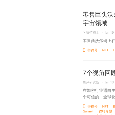
零售巨头沃尔
宇宙领域
区块链骑士
•
Jan 19,
零售商沃尔玛正在
得得号
NFT
L
7个视角回
白泽研究院
•
Jan 13,
在加密行业通向
个可信的、全球
得得号
NFT
B
GameFi
得得专题 