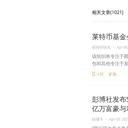
相关文章(
1021
)
莱特币基金会
链得得快讯
•
Apr 06
该组织将专注于
包和其他专注于
LTC
矿池
彭博社发布
亿万富豪与
链捕手
•
Apr 05, 202