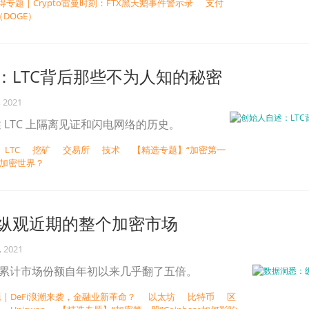
得专题 | Crypto雷曼时刻：FTX黑天鹅事件警示录
支付
DOGE）
：LTC背后那些不为人知的秘密
, 2021
 LTC 上隔离见证和闪电网络的历史。
LTC
挖矿
交易所
技术
【精选专题】“加密第一
影响加密世界？
纵观近期的整个加密市场
, 2021
的累计市场份额自年初以来几乎翻了五倍。
 | DeFi浪潮来袭，金融业新革命？
以太坊
比特币
区