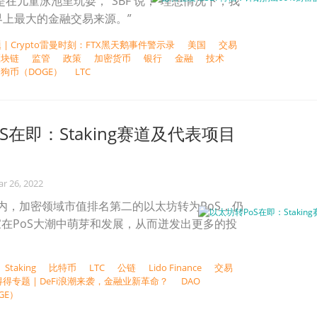
是在儿童泳池里玩耍，”SBF 说，“理想情况下，我
世界上最大的金融交易来源。”
 | Crypto雷曼时刻：FTX黑天鹅事件警示录
美国
交易
区块链
监管
政策
加密货币
银行
金融
技术
狗币（DOGE）
LTC
S在即：Staking赛道及代表项目
r 26, 2022
内，加密领域市值排名第二的以太坊转为PoS，仍
在PoS大潮中萌芽和发展，从而迸发出更多的投
Staking
比特币
LTC
公链
Lido Finance
交易
得得专题 | DeFi浪潮来袭，金融业新革命？
DAO
GE）