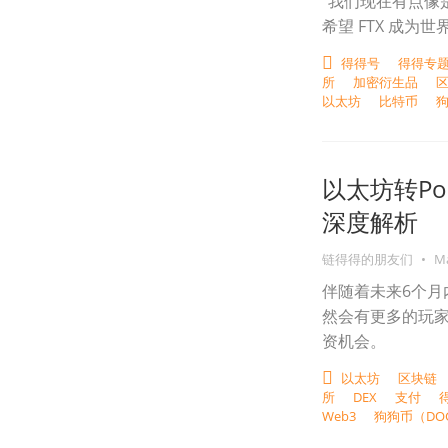
“我们现在有点像
希望 FTX 成为
得得号
得得专题
所
加密衍生品
以太坊
比特币
狗
以太坊转Po
深度解析
链得得的朋友们
•
Ma
伴随着未来6个月
然会有更多的玩家
资机会。
以太坊
区块链
所
DEX
支付
Web3
狗狗币（DO