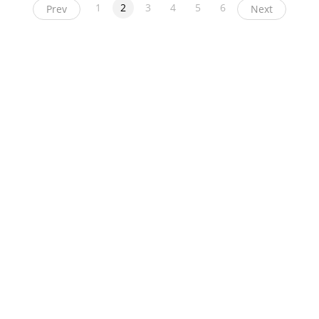
1
2
3
4
5
6
Prev
Next
ight
币看
布洛克科技
和讯区块链
黑钻评级
互链脉搏
降维安全实验室
交易
News
人人都懂区块链
链圈网
币贝
溪塔科技
毛球科技
币圈子
比特范
第一