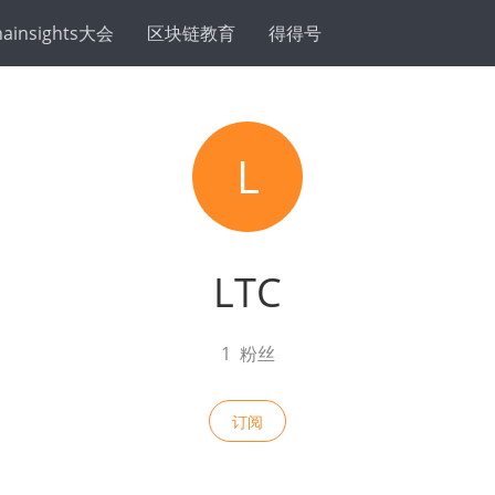
hainsights大会
区块链教育
得得号
L
LTC
1
粉丝
订阅