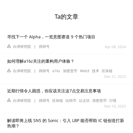
Ta的文章
寻找下一个 Alpha，一览意图赛道 9 个热门项目
白泽研究院
|
得得号
Apr 08, 2024
如何理解a16z关注的重构用户体验？
白泽研究院
|
得得号
a16z
加密货币
Web3
技术
区块链
Dec 21, 2023
近期行情令人困惑，你应该关注这7点交易注意事项
白泽研究院
|
得得号
区块链
比特币
以太坊
加密货币
行情
Nov 16, 2023
解读即将上线 SNS 的 Sonic：引入 LBP 能否帮助 IC 链创造打新
热潮？