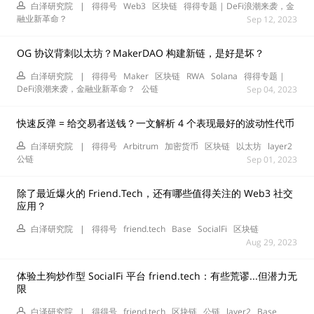
白泽研究院
|
得得号
Web3
区块链
得得专题 | DeFi浪潮来袭，金
融业新革命？
Sep 12, 2023
OG 协议背刺以太坊？MakerDAO 构建新链，是好是坏？
白泽研究院
|
得得号
Maker
区块链
RWA
Solana
得得专题 |
DeFi浪潮来袭，金融业新革命？
公链
Sep 04, 2023
快速反弹 = 给交易者送钱？一文解析 4 个表现最好的波动性代币
白泽研究院
|
得得号
Arbitrum
加密货币
区块链
以太坊
layer2
公链
Sep 01, 2023
除了最近爆火的 Friend.Tech，还有哪些值得关注的 Web3 社交
应用？
白泽研究院
|
得得号
friend.tech
Base
SocialFi
区块链
Aug 29, 2023
体验土狗炒作型 SocialFi 平台 friend.tech：有些荒谬...但潜力无
限
白泽研究院
|
得得号
friend.tech
区块链
公链
layer2
Base