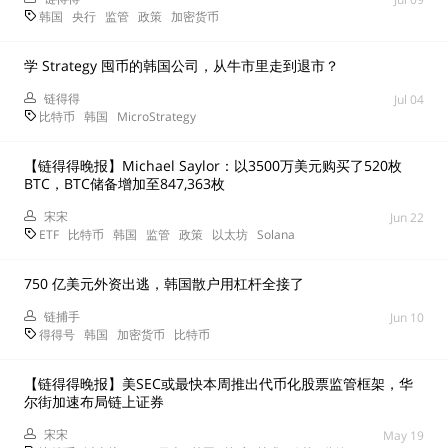
韩国
央行
监管
政策
加密货币
学 Strategy 囤币的韩国公司，从牛市里走到退市？
链得得
Jul 04
比特币
韩国
MicroStrategy
【链得得晚报】Michael Saylor：以3500万美元购买了520枚
BTC，BTC储备增加至847,363枚
宋宋
Jun 22
ETF
比特币
韩国
监管
政策
以太坊
Solana
750 亿美元外资出逃，韩国散户用杠杆全接了
链捕手
Jun 10
得得号
韩国
加密货币
比特币
【链得得晚报】美SEC或最快本周推出代币化股票监管框架，华
尔街加速布局链上证券
宋宋
May 19