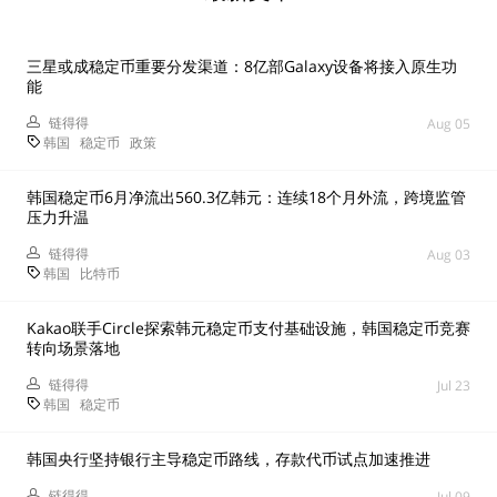
三星或成稳定币重要分发渠道：8亿部Galaxy设备将接入原生功
能
链得得
Aug 05
韩国
稳定币
政策
韩国稳定币6月净流出560.3亿韩元：连续18个月外流，跨境监管
压力升温
链得得
Aug 03
韩国
比特币
Kakao联手Circle探索韩元稳定币支付基础设施，韩国稳定币竞赛
转向场景落地
链得得
Jul 23
韩国
稳定币
韩国央行坚持银行主导稳定币路线，存款代币试点加速推进
链得得
Jul 09