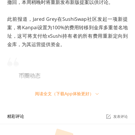
撤回，本周稍晚时将重新发布新版提案以供讨论。
此前报道，Jared Grey在SushiSwap社区发起一项新提
案，将Kanpai设置为100%的费用转移到金库多重签名地
址，这可将支付给xSushi持有者的所有费用重新定向到
金库，为其运营提供资金。
币圈动态
美众议院金融服务委员会主席不打算传唤SBF，希
阅读全文（下载App体验更好）
望其自愿参与听证会
精彩评论
发表评论
据CNBC消息，众议院金融服务委员会主席Maxine Wate
rs表示，不打算传唤FTX前首席执行官Sam Bankman-Fri