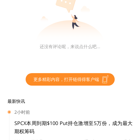
ed（SBF）来强迫他参与听证会，而是希望委员会工作人
员说服SBF自愿作证，截至目前SBF尚未同意。
美国众议院金融服务委员会将于12月13日举办名为“调查
FTX的崩溃，第一部分（Investigating the Collapse of F
TX, Part I）”的听证会，但SBF表示，“一旦我完成学习和
还没有评论呢，来说点什么吧...
回顾发生的事情”就会参与，但未承诺具体日期。
美众议员新法案拟禁止加密交易所滥用客户资金，
更多精彩内容，打开链得得客户端
并要求其向SEC披露储备证明
据Cointelegraph消息，美国众议员Ritchie Torres向众
最新快讯
议院金融服务委员会提交了两项法案，分别为“加密消费
2小时前
者投资者保护法”和“加密交易所披露法”，要求禁止加密
SPCX本周到期$100 Put持仓激增至5万份，成为最大
货币交易所滥用客户资金，并要求交易所向美国证券交易
期权筹码
委员会（SEC）披露储备证明。