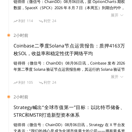
链得得（微信号：ChainDD）08月06日讯，据 OptionCharts 期权
数据，SpaceX（SPCX）2026 年 8 月 7 日（本周五）到期合约中，
其中第一项法案表示，“未经客户同意，加密货币交易所
100 美元行权价 Put 期权未平仓合约升至 50,158 份，占据当前期
展开
权持仓最高水平之一。 截至目前，SPCX 100 美元价位 Call 未平仓
不得借出、利用或混合客户的资金”；第二项法案内容包
利好
114
利空
24
合约为 4,655 份，Put/Call 比达到 10.78，显示市场资金在该价位
括“代表客户持有资产的加密货币交易所应定期向SEC披
集中布局下行保护或看跌头寸。 此前消息，昨日美股收盘，SPCX
2小时前
露与交易所储备证明有关的信息，包括交易所持有的资产
收盘价为 108.27 美元，跌幅超 13%。
Coinbase二季度Solana节点运营报告：质押4163万
与负债之比等”。
枚SOL，收益率和稳定性优于网络平均
破产法官裁定Celsius需将约4400万美元加密资产
链得得（微信号：ChainDD）08月06日讯，Coinbase 发布 2026
年第二季度 Solana 验证节点运营报告称，其运行的 Solana 验证节
返还用户
点在收益率、稳定性和基础设施分布方面均优于网络平均水平。数
展开
据显示，Coinbase 目前通过 23 个验证节点质押约 4163 万枚
利好
105
利空
24
SOL，占 Solana 全网质押量的 9.72%，节点分布于 7 个国家，包
据彭博社消息，破产法院法官Martin Glenn发布命令，
括美国、英国、德国、日本、新加坡等地区。核心运营数据如下：
2小时前
加密借贷平台Celsius Network必须将价值约4400万美元
质押规模：4163 万 SOL，占全网质押量 9.72%； 质押收益率：Q2
的加密货币返还给用户，即使它没有进入Celsius的计息
2026 季度 APY 为 6.52%，高于全网平均 6.38%，领先 14 个基点；
Strategy喊出“全球市值第一”目标：以比特币储备、
区块跳过率（skip rate）：0.035%，低于全网平均 0.136%，约为
账户。法官表示此前涉案各方已得出结论，资金属于用
STRC和MSTR打造新型资本体系
网络平均水平的四分之一。 Coinbase 表示，其验证节点采用多客
户，而不是Celsius。
链得得（微信号：ChainDD）08月06日讯，Strategy 在 X 平台发
户端架构，目前运行 Harmonic、Jito、JitoBAM 和 Firedancer 等
文表示：“我们的雄心是成为全球市值最大的公司——拥有最多资
4 种客户端，所有方案均经过 Solana Foundation 审核，不采用可