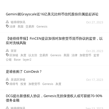
Gemini就Grayscale近16亿美元比特币信托股份归属提起诉讼
链得得快讯
Oct 27, 2023
法律
美国
交易所
Genesis
【链得得早报】FinCEN提议加强对加密货币混币协议的监管，以
应对洗钱风险
宋宋
Oct 20, 2023
区块链
灰度
以太坊
交易所
Genesis
美国
法律
加密货币
监管
公链
Base
layer2
是谁收购了 CoinDesk ?
吴说区块链
Oct 17, 2023
得得号
投资
加密货币
Genesis
灰度
DCG提出新债权人协议，Genesis无担保债权人或可获赔70-90%
债务金额
链得得快讯
Sep 13, 2023