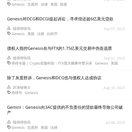
Genesis
交易所
法律
美国
政策
Genesis对DCG和DCGI提起诉讼，寻求偿还超6亿美元贷款
链得得快讯
Sep 07, 2023
Genesis
美国
法律
比特币
债权人指控Genesis在与FTX的1.75亿美元交易中伪造选票
链得得快讯
Sep 01, 2023
得得专题 | Crypto雷曼时刻：FTX黑天鹅事件警示录
Genesis
美国
除了灰度胜诉，Genesis和DCG也与债权人达成协议
区块链骑士
Aug 30, 2023
得得号
Genesis
Gemini：Genesis向3AC提供的不负责任的贷款最终导致公司破
产
链得得快讯
Jul 08, 2023
Genesis
交易所
美国
法律