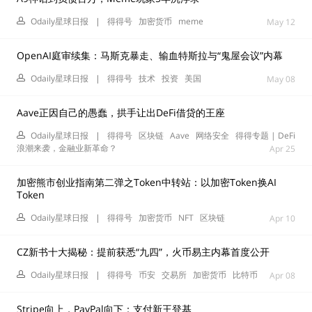
Odaily星球日报
|
得得号
加密货币
meme
May 12
OpenAI庭审续集：马斯克暴走、输血特斯拉与“鬼屋会议”内幕
Odaily星球日报
|
得得号
技术
投资
美国
May 08
Aave正因自己的愚蠢，拱手让出DeFi借贷的王座
Odaily星球日报
|
得得号
区块链
Aave
网络安全
得得专题 | DeFi
浪潮来袭，金融业新革命？
Apr 25
加密熊市创业指南第二弹之Token中转站：以加密Token换AI
Token
Odaily星球日报
|
得得号
加密货币
NFT
区块链
Apr 10
CZ新书十大揭秘：提前获悉“九四”，火币易主内幕首度公开
Odaily星球日报
|
得得号
币安
交易所
加密货币
比特币
Apr 08
Stripe向上，PayPal向下：支付新王登基