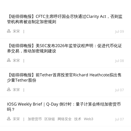
【链得得晚报】CFTC主席呼吁国会尽快通过Clarity Act，否则监
管机构将被迫制定加密规则
宋宋
|
Jul 09
【链得得晚报】美SEC发布2026年监管议程声明：促进代币化证
券交易，推动加密规则建设
宋宋
|
Jul 08
【链得得晚报】前Tether首席投资官Richard Heathcote拟出售
少量Tether股份
宋宋
|
Jul 07
IOSG Weekly Brief｜Q-Day 倒计时：量子计算会终结加密货币
吗？
宋宋
|
加密货币
区块链
网络安全
技术
Web3
Jul 07