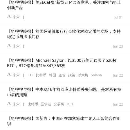
【链得得晚报】美SEC征集“新型ETF”监管意见，关注加密与链上
创新产品
宋宋
|
Jul 01
【链得得晚报】前国际清算银行行长软化对稳定币的立场，支持
稳定币与法币共存
宋宋
|
Jun 23
【链得得晚报】Michael Saylor：以3500万美元购买了520枚
BTC，BTC储备增加至847,363枚
宋宋
|
ETF
比特币
韩国
监管
政策
以太坊
Solana
Jun 22
【链得得早报】中本聪16年前回应比特币丢失问题：是对所有持
币者的捐赠
宋宋
|
比特币
区块链
交易所
DEX
Jun 22
【链得得晚报】国新办：中国正在加紧筹建世界人工智能合作组
织