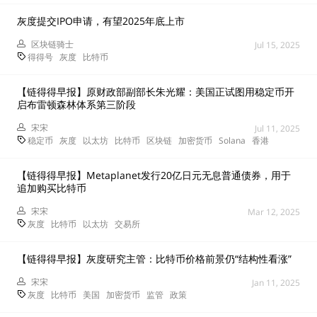
灰度提交IPO申请，有望2025年底上市
区块链骑士
Jul 15, 2025
得得号
灰度
比特币
【链得得早报】原财政部副部长朱光耀：美国正试图用稳定币开
启布雷顿森林体系第三阶段
宋宋
Jul 11, 2025
稳定币
灰度
以太坊
比特币
区块链
加密货币
Solana
香港
【链得得早报】Metaplanet发行20亿日元无息普通债券，用于
追加购买比特币
宋宋
Mar 12, 2025
灰度
比特币
以太坊
交易所
【链得得早报】灰度研究主管：比特币价格前景仍“结构性看涨”
宋宋
Jan 11, 2025
灰度
比特币
美国
加密货币
监管
政策