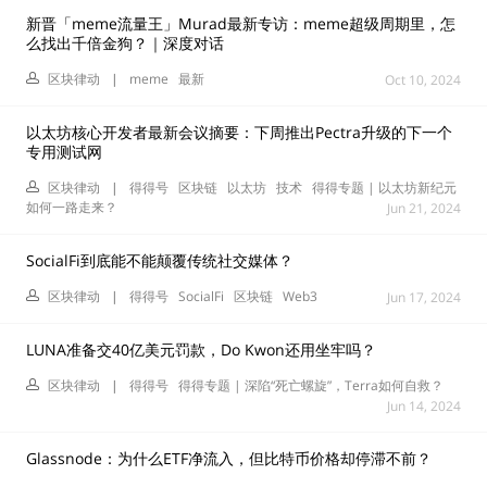
新晋「meme流量王」Murad最新专访：meme超级周期里，怎
么找出千倍金狗？｜深度对话
区块律动
|
meme
最新
Oct 10, 2024
以太坊核心开发者最新会议摘要：下周推出Pectra升级的下一个
专用测试网
区块律动
|
得得号
区块链
以太坊
技术
得得专题 | 以太坊新纪元
如何一路走来？
Jun 21, 2024
SocialFi到底能不能颠覆传统社交媒体？
区块律动
|
得得号
SocialFi
区块链
Web3
Jun 17, 2024
LUNA准备交40亿美元罚款，Do Kwon还用坐牢吗？
区块律动
|
得得号
得得专题 | 深陷“死亡螺旋”，Terra如何自救？
Jun 14, 2024
Glassnode：为什么ETF净流入，但比特币价格却停滞不前？