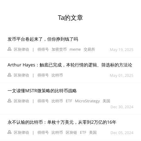
Ta的文章
发币平台卷起来了，但你挣到钱了吗
区块律动
|
得得号
加密货币
meme
交易所
May 19, 2025
Arthur Hayes：触底已完成，本轮行情的逻辑、筛选标的方法论
区块律动
|
得得号
比特币
May 01, 2025
一文读懂MSTR微策略的比特币战略
区块律动
|
得得号
比特币
ETF
MicroStrategy
美国
Dec 30, 2024
永不认输的比特币：单枚十万美元，从零到2万亿的16年
区块律动
|
得得号
比特币
区块链
ETF
美国
Dec 05, 2024