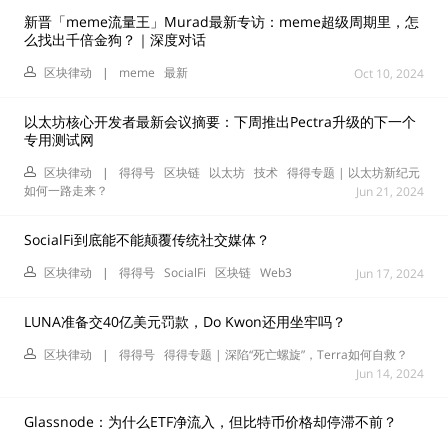
新晋「meme流量王」Murad最新专访：meme超级周期里，怎
么找出千倍金狗？｜深度对话
区块律动
|
meme
最新
Oct 10, 2024
以太坊核心开发者最新会议摘要：下周推出Pectra升级的下一个
专用测试网
区块律动
|
得得号
区块链
以太坊
技术
得得专题 | 以太坊新纪元
如何一路走来？
Jun 21, 2024
SocialFi到底能不能颠覆传统社交媒体？
区块律动
|
得得号
SocialFi
区块链
Web3
Jun 17, 2024
LUNA准备交40亿美元罚款，Do Kwon还用坐牢吗？
区块律动
|
得得号
得得专题 | 深陷“死亡螺旋”，Terra如何自救？
Jun 14, 2024
Glassnode：为什么ETF净流入，但比特币价格却停滞不前？