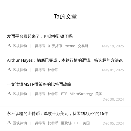
Ta的文章
发币平台卷起来了，但你挣到钱了吗
区块律动
|
得得号
加密货币
meme
交易所
May 19, 2025
Arthur Hayes：触底已完成，本轮行情的逻辑、筛选标的方法论
区块律动
|
得得号
比特币
May 01, 2025
一文读懂MSTR微策略的比特币战略
区块律动
|
得得号
比特币
ETF
MicroStrategy
美国
Dec 30, 2024
永不认输的比特币：单枚十万美元，从零到2万亿的16年
区块律动
|
得得号
比特币
区块链
ETF
美国
Dec 05, 2024