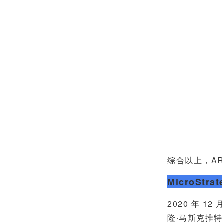
综合以上，ARK
MicroStr
2020 年 12 
隆·马斯克推