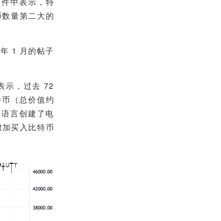
的文件中表示，特
币数量第二大的
年 1 月的帖子
示，过去 72
比特币（总价值约
s 语言创建了电
增加买入比特币