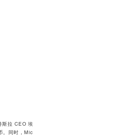
 在特斯拉 CEO 埃
。同时，Mic