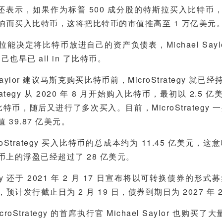
ylor 还表示，如果作为标普 500 成分股的特斯拉买入比特
响而买入比特币，这将把比特币的市值推高至 1 万亿美元
能决定将比特币放进自己的资产负债表，Michael Sayl
 自己也早已 all in 了比特币。
l Saylor 建议马斯克购买比特币前，MicroStrategy 就
trategy 从 2020 年 8 月开始购入比特币，最初以 2.5
枚比特币，随后又进行了多次买入。目前，MicroStrategy 一
 39.87 亿美元。
oStrategy 买入比特币的总成本约为 11.45 亿美元，这意味着
比特币上的浮盈已经超过了 28 亿美元。
ategy 还于 2021 年 2 月 17 日宣布将以可转换债券的形式
计发行截止日为 2 月 19 日，债券到期日为 2027 年 2 
roStrategy 的首席执行官 Michael Saylor 也购买了