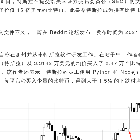
2 月 8 日，特斯拉在提交给美国证券交易委员会（SEC）
了价值 15 亿美元的比特币。此举令特斯拉成为持有比特
文件不久，一篇在 Reddit 论坛发布，发布时间为 2021 
自称在加州并从事特斯拉软件研发工作。在帖子中，作者表
特斯拉）以 3.3142 万美元的均价买入了 2.47 万个
元）。该作者还表示，特斯拉的员工使用 Python 和 Nodej
，每隔几秒买入少量的比特币，遇到大于 1.5% 的下跌时