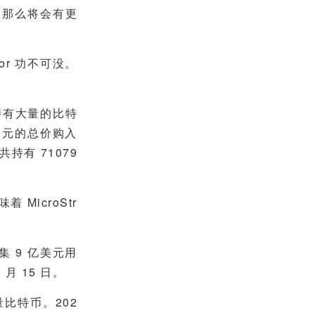
币，那么将会有更
。
or 功不可没。
已经持有大量的比特
 亿美元的总价购入
共持有 71079
 MicroStr
募集 9 亿美元用
月 15 日。
大量比特币。202