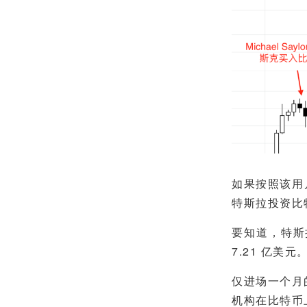
如果按照该用
特斯拉投资比特
要知道，特斯拉
7.21 亿美
仅进场一个月
机构在比特币