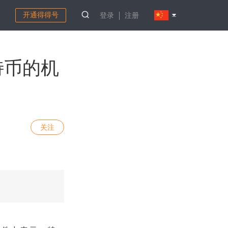
开通得得号
登录
注册
特币的机
关注