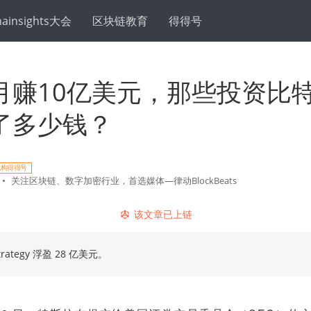
hainsights大会
区块链教育
得得号
月赚10亿美元，那些投资比
了多少钱？
机构得得号
•
关注区块链、数字加密行业，首选媒体—律动BlockBeats
该文章已上链
Strategy 浮盈 28 亿美元。