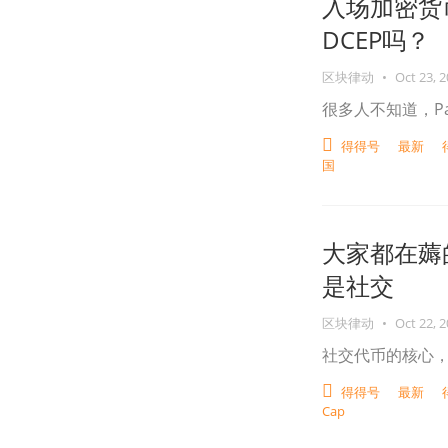
入场加密货币
DCEP吗？
区块律动
•
Oct 23, 
很多人不知道，P
得得号
最新
国
大家都在薅的C
是社交
区块律动
•
Oct 22, 
社交代币的核心
得得号
最新
Cap