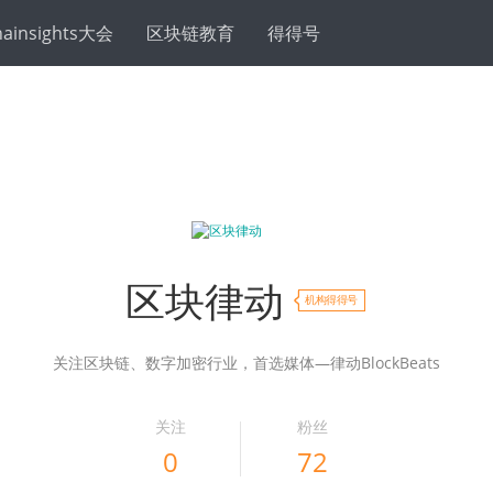
hainsights大会
区块链教育
得得号
区块律动
机构得得号
关注区块链、数字加密行业，首选媒体—律动BlockBeats
关注
粉丝
0
72