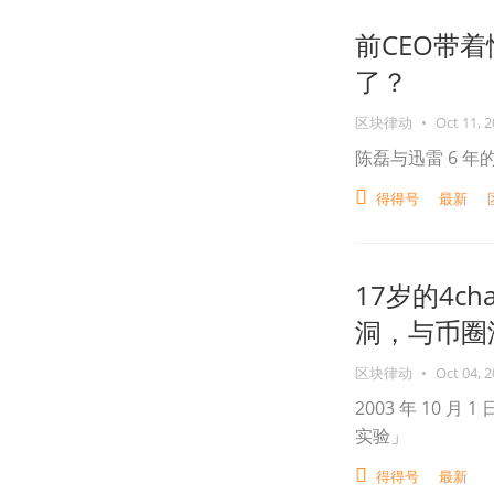
前CEO带
了？
区块律动
•
Oct 11, 
陈磊与迅雷 6 
得得号
最新
17岁的4c
洞，与币圈
区块律动
•
Oct 04, 
2003 年 10 
实验」
得得号
最新