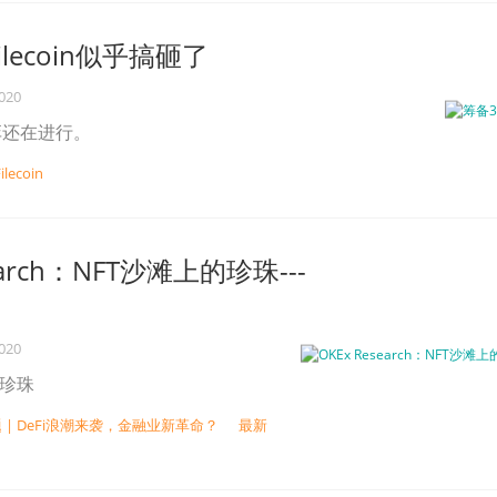
lecoin似乎搞砸了
2020
弈还在进行。
ilecoin
earch：NFT沙滩上的珍珠---
2020
的珍珠
 | DeFi浪潮来袭，金融业新革命？
最新