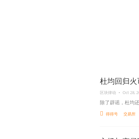
杜均回归火
区块律动
•
Oct 28, 
除了辟谣，杜均
得得号
交易所