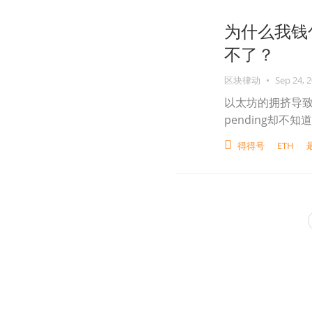
为什么我钱
不了？
区块律动
•
Sep 24, 
以太坊的拥挤导
pending却不
得得号
ETH