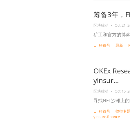
筹备3年，Fi
区块律动
•
Oct 21, 
矿工和官方的博
得得号
最新
F
OKEx Res
yinsur...
区块律动
•
Oct 15, 
寻找NFT沙滩上
得得号
得得专题
yinsure.finance