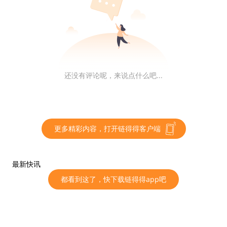
不光想用跨链解决扩容的问题，更多的是为 We
b3 世界提供一种全新的应用实现思路——应用
链。
在讨论未来应用实现方式前，让我们重新回顾一
还没有评论呢，来说点什么吧...
下链上应用的发展史。比特币作为第一个链上去
中心化应用，打开了 Web3 创新开发的新思
路。
更多精彩内容，打开链得得客户端
随后人们分叉比特币代码库，针对比特币的不足
进行支付型链上应用的创新。然而由于比特币的
最新快讯
架构设计僵化、拓展性欠佳，限制了其在非支付
型应用上创新的空间。且在那时，不同链间无法
都看到这了，快下载链得得app吧
交互，应用间完全没有可组合性。
随后出现了以智能合约实现链上应用的以太坊，