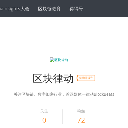
hainsights大会
区块链教育
得得号
区块律动
机构得得号
关注区块链、数字加密行业，首选媒体—律动BlockBeats
关注
粉丝
0
72