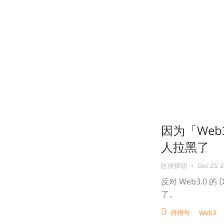
因为「We
人拉黑了
区块律动
•
Dec 25, 
反对 Web3.0 的
了。
得得号
Web3