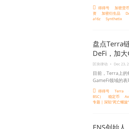
得得号
加密货
资
加密衍生品
D
a16z
Synthetix
盘点Terr
DeFi，加大G
区块律动
•
Dec 23, 
目前，Terra上
GameFi领域的
得得号
Terra
BSC）
稳定币
Ax
专题 | 深陷“死亡螺旋
ENS创始人