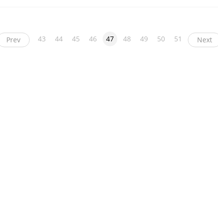
43
44
45
46
47
48
49
50
51
Prev
Next
ight
币看
布洛克科技
和讯区块链
黑钻评级
互链脉搏
降维安全实验室
交易
News
人人都懂区块链
链圈网
币贝
溪塔科技
毛球科技
币圈子
比特范
第一