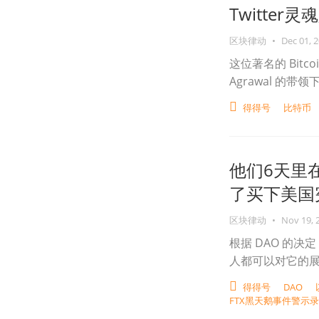
Twitter
区块律动
•
Dec 01, 
这位著名的 Bit
Agrawal 的带领
得得号
比特币
他们6天里
了买下美国
区块律动
•
Nov 19, 
根据 DAO 的
人都可以对它的
得得号
DAO
FTX黑天鹅事件警示录