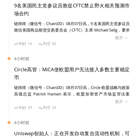
9名美国民主党参议员敦促CFTC禁止野火相关预测市
场合约
链得得（微信号：ChainDD）08月07日讯，9 名美国民主党参议员
致信美国商品期货交易委员会（CFTC）主席 Michael Selig，要求
禁止与野火相关的预测市场事件合约，称相关合约可能鼓励纵火、
展开
内幕交易，并危及公共安全。 参议员在信中提及，Polymarket 曾
利好
18
利空
60
接受超过 120 万美元与 2025 年加州 Palisades 和 Eaton 火灾相关
的投注。他们还指出，部分新平台允许用户押注野火，相关市场使
4小时前
用户对破坏性事件进行投机。 参议员表示，CFTC 应在明年野火季
开始前约束相关投注，并在美国及离岸市场设立防护措施。近期预
Circle高管：MiCA使欧盟用户无法接入多数主要稳定
测市场监管争议持续，明尼苏达州、肯塔基州及密歇根州相关案件
币
涉及联邦与州监管权限。
链得得（微信号：ChainDD）08月07日讯，Circle 欧盟战略与政策
高级总监 Patrick Hansen 表示，欧盟加密资产市场监管法案
（MiCA）全面实施后，已为 21 家发行方的 35 种电子货币代币发
展开
放许可，本地发行方实施进展良好。 Patrick Hansen 指出，MiCA
利好
39
利空
33
的严格规定使包括 Tether 在内的大多数主要稳定币发行方无法满
足运营要求，目前仅 USDG、USDC 和 EURC 通过该框架要求，其
4小时前
余稳定币处于 MiCA 监管范围之外，欧盟用户处于未受保护或无法
接入状态。 他认为，MiCA 即将进行的审查应处理该问题，并为外
Uniswap创始人：正在开发自动复合流动性机制，可