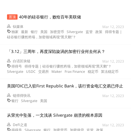
40年的硅谷银行，败给百年美联储
置顶
钛媒体
Mar 12, 2023
独家
最新
银行
美国
加密货币
Silvergate
监管
政策
得得专题 |
硅谷银行骤然坍塌，加密领域再现“黑天鹅”？
「3.12」三周年，再度深陷旋涡的加密行业何去何从？
白话区块链
Mar 12, 2023
得得号
得得专题 | 硅谷银行骤然坍塌，加密领域再现“黑天鹅”？
Silvergate
USDC
交易所
Maker
Frax Finance
稳定币
算法稳定币
美国FDIC已入驻First Republic Bank，该行资金电汇交易已停止
链得得快讯
Mar 12, 2023
银行
Silvergate
美国
从荣光中坠落，一文浅谈 Silvergate 崩溃的根本原因
DeFi之道
Mar 12, 2023
得得号
Silvergate
银行
加密货币
加密借贷
监管
政策