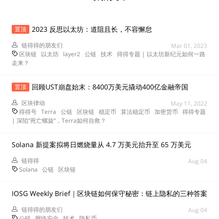
2023 反思以太坊：道阻且长，不容懈怠
置顶
链得得的朋友们
Mar 01, 2023
区块链
以太坊
layer2
公链
技术
得得专题 | 以太坊新纪元如何一路
走来？
回顾UST崩盘始末：8400万美元撬动400亿金融帝国
置顶
区块律动
May 11, 2022
得得号
Terra
公链
区块链
稳定币
算法稳定币
加密货币
得得专题
| 深陷“死亡螺旋”，Terra如何自救？
Solana 新提案拟将日燃烧量从 4.7 万美元抬升至 65 万美元
链得得
Aug 04
Solana
公链
区块链
IOSG Weekly Brief｜区块链如何保守秘密：链上隐私的三种答案
链得得的朋友们
Aug 04
公链
网络安全
技术
隐私币