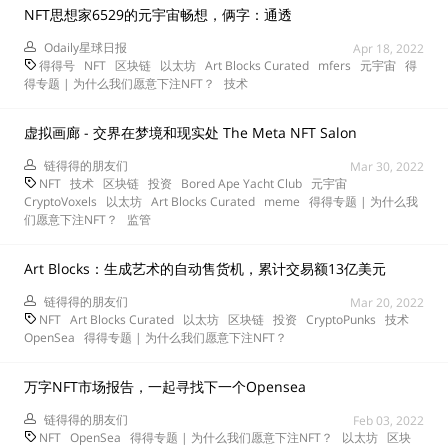
NFT思想家6529的元宇宙畅想，俩字：通透
Odaily星球日报
Apr 18, 2022
得得号
NFT
区块链
以太坊
Art Blocks Curated
mfers
元宇宙
得
得专题 | 为什么我们愿意下注NFT？
技术
虚拟画廊 - 交界在梦境和现实处 The Meta NFT Salon
链得得的朋友们
Mar 30, 2022
NFT
技术
区块链
投资
Bored Ape Yacht Club
元宇宙
CryptoVoxels
以太坊
Art Blocks Curated
meme
得得专题 | 为什么我
们愿意下注NFT？
监管
Art Blocks：生成艺术的自动售货机，累计交易额13亿美元
链得得的朋友们
Mar 20, 2022
NFT
Art Blocks Curated
以太坊
区块链
投资
CryptoPunks
技术
OpenSea
得得专题 | 为什么我们愿意下注NFT？
万字NFT市场报告，一起寻找下一个Opensea
链得得的朋友们
Feb 03, 2022
NFT
OpenSea
得得专题 | 为什么我们愿意下注NFT？
以太坊
区块