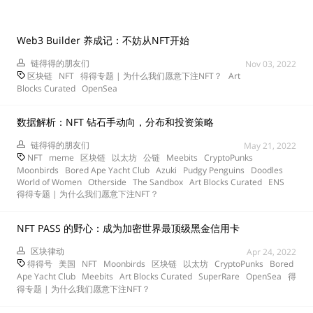
Web3 Builder 养成记：不妨从NFT开始
链得得的朋友们
Nov 03, 2022
区块链
NFT
得得专题 | 为什么我们愿意下注NFT？
Art
Blocks Curated
OpenSea
数据解析：NFT 钻石手动向，分布和投资策略
链得得的朋友们
May 21, 2022
NFT
meme
区块链
以太坊
公链
Meebits
CryptoPunks
Moonbirds
Bored Ape Yacht Club
Azuki
Pudgy Penguins
Doodles
World of Women
Otherside
The Sandbox
Art Blocks Curated
ENS
得得专题 | 为什么我们愿意下注NFT？
NFT PASS 的野心：成为加密世界最顶级黑金信用卡
区块律动
Apr 24, 2022
得得号
美国
NFT
Moonbirds
区块链
以太坊
CryptoPunks
Bored
Ape Yacht Club
Meebits
Art Blocks Curated
SuperRare
OpenSea
得
得专题 | 为什么我们愿意下注NFT？