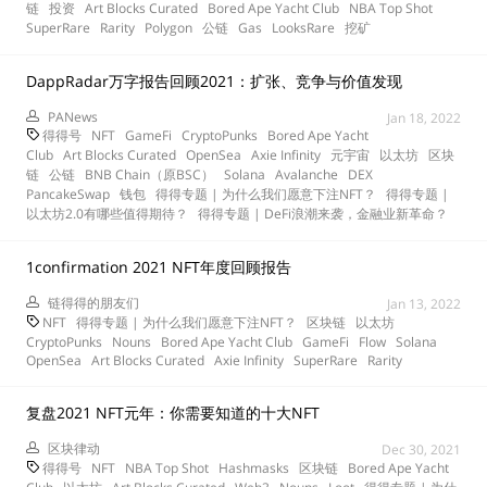
链
投资
Art Blocks Curated
Bored Ape Yacht Club
NBA Top Shot
SuperRare
Rarity
Polygon
公链
Gas
LooksRare
挖矿
DappRadar万字报告回顾2021：扩张、竞争与价值发现
PANews
Jan 18, 2022
得得号
NFT
GameFi
CryptoPunks
Bored Ape Yacht
Club
Art Blocks Curated
OpenSea
Axie Infinity
元宇宙
以太坊
区块
链
公链
BNB Chain（原BSC）
Solana
Avalanche
DEX
PancakeSwap
钱包
得得专题 | 为什么我们愿意下注NFT？
得得专题 |
以太坊2.0有哪些值得期待？
得得专题 | DeFi浪潮来袭，金融业新革命？
1confirmation 2021 NFT年度回顾报告
链得得的朋友们
Jan 13, 2022
NFT
得得专题 | 为什么我们愿意下注NFT？
区块链
以太坊
CryptoPunks
Nouns
Bored Ape Yacht Club
GameFi
Flow
Solana
OpenSea
Art Blocks Curated
Axie Infinity
SuperRare
Rarity
复盘2021 NFT元年：你需要知道的十大NFT
区块律动
Dec 30, 2021
得得号
NFT
NBA Top Shot
Hashmasks
区块链
Bored Ape Yacht