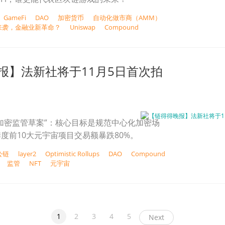
GameFi
DAO
加密货币
自动化做市商（AMM）
浪潮来袭，金融业新革命？
Uniswap
Compound
报】法新社将于11月5日首次拍
TC加密监管草案”：核心目标是规范中心化加密场
度前10大元宇宙项目交易额暴跌80%。
公链
layer2
Optimistic Rollups
DAO
Compound
监管
NFT
元宇宙
1
2
3
4
5
Next