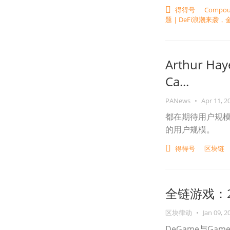
得得号
Compo
题 | DeFi浪潮来袭
Arthur H
Ca...
PANews
•
Apr 11, 2
都在期待用户规
的用户规模。
得得号
区块链
全链游戏：
区块律动
•
Jan 09, 2
DeGame与Ga