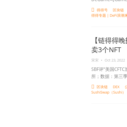
得得号
区块链
得得专题 | DeFi
【链得得晚
卖3个NFT
宋宋
•
Oct 23, 2022
SBF评“美国CF
所；数据：第三季
区块链
DEX
SushiSwap（Sushi）