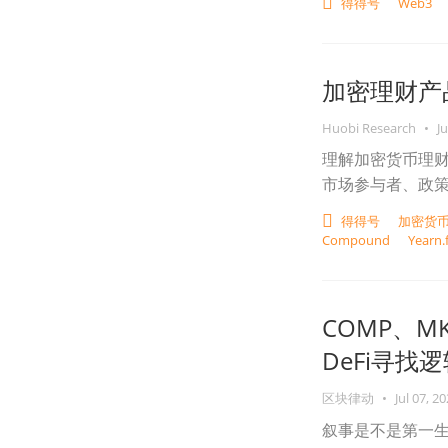
得得号
Web3
加密理财产
Huobi Research
•
Ju
理解加密货币理
市场参与者、政
得得号
加密货
Compound
Yearn
COMP、
DeFi寻找
区块律动
•
Jul 07, 2
叙事是不是第一