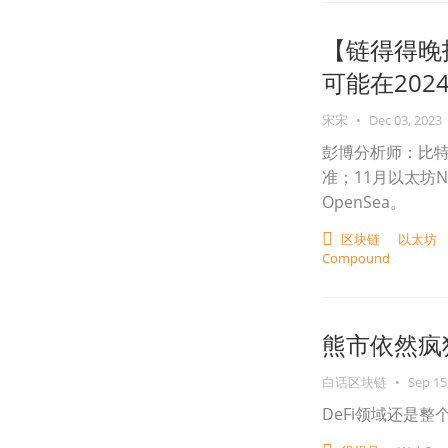
【链得得晚
可能在2024
宋宋
•
Dec 03, 2023
彭博分析师：比特币
准；11月以太坊N
OpenSea。
区块链
以太坊
Compound
熊市依然疯狂
白话区块链
•
Sep 15
DeFi领域还是