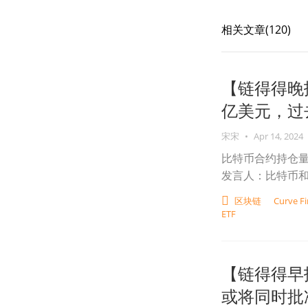
相关文章(
120
)
【链得得晚
亿美元，过去
宋宋
•
Apr 14, 2024
比特币合约持仓量
发言人：比特币和
区块链
Curve F
ETF
【链得得早报
或将同时批准