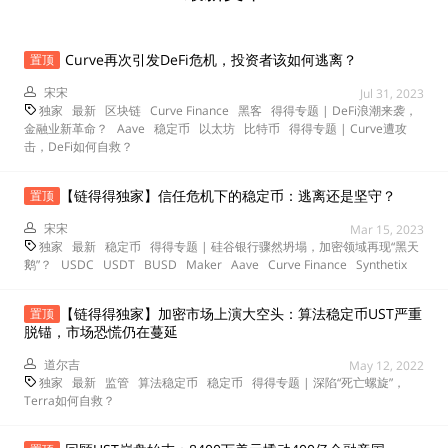
Curve再次引发DeFi危机，投资者该如何逃离？
置顶
宋宋
Jul 31, 2023
独家
最新
区块链
Curve Finance
黑客
得得专题 | DeFi浪潮来袭，
金融业新革命？
Aave
稳定币
以太坊
比特币
得得专题 | Curve遭攻
击，DeFi如何自救？
【链得得独家】信任危机下的稳定币：逃离还是坚守？
置顶
宋宋
Mar 15, 2023
独家
最新
稳定币
得得专题 | 硅谷银行骤然坍塌，加密领域再现“黑天
鹅”？
USDC
USDT
BUSD
Maker
Aave
Curve Finance
Synthetix
【链得得独家】加密市场上演大空头：算法稳定币UST严重
置顶
脱锚，市场恐慌仍在蔓延
道尔吉
May 12, 2022
独家
最新
监管
算法稳定币
稳定币
得得专题 | 深陷“死亡螺旋”，
Terra如何自救？