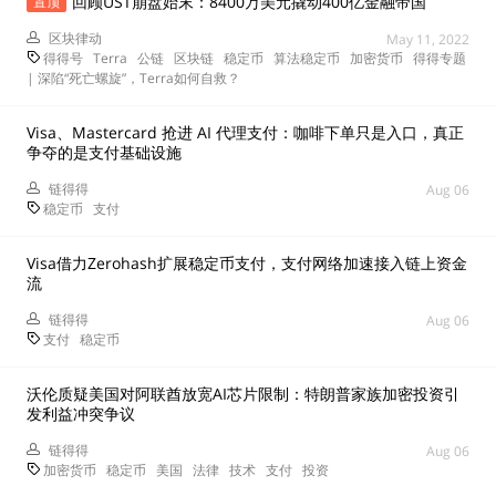
回顾UST崩盘始末：8400万美元撬动400亿金融帝国
置顶
区块律动
May 11, 2022
得得号
Terra
公链
区块链
稳定币
算法稳定币
加密货币
得得专题
| 深陷“死亡螺旋”，Terra如何自救？
Visa、Mastercard 抢进 AI 代理支付：咖啡下单只是入口，真正
争夺的是支付基础设施
链得得
Aug 06
稳定币
支付
Visa借力Zerohash扩展稳定币支付，支付网络加速接入链上资金
流
链得得
Aug 06
支付
稳定币
沃伦质疑美国对阿联酋放宽AI芯片限制：特朗普家族加密投资引
发利益冲突争议
链得得
Aug 06
加密货币
稳定币
美国
法律
技术
支付
投资