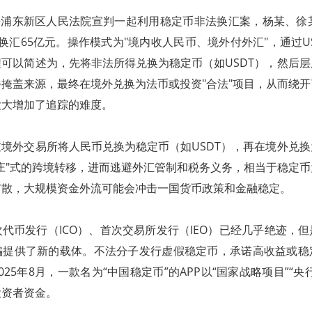
上海浦东新区人民法院宣判一起利用稳定币非法换汇案，杨某、徐
换汇65亿元。操作模式为"境内收人民币、境外付外汇"，通过U
可以简述为，先将非法所得兑换为稳定币（如USDT），然后
掩盖来源，最终在境外兑换为法币或投资"合法"项目，从而绕
大大增加了追踪的难度。
境外交易所将人民币兑换为稳定币（如USDT），再在境外兑
庄"式的跨境转移，进而逃避外汇管制和税务义务，相当于稳定
扩散，大规模资金外流可能会冲击一国货币政策和金融稳定。
代币发行（ICO）、首次交易所发行（IEO）已经几乎绝迹，
骗提供了新的载体。不法分子发行虚假稳定币，承诺高收益或稳
25年8月，一款名为“中国稳定币”的APP以“国家战略项目”“央
投资者资金。