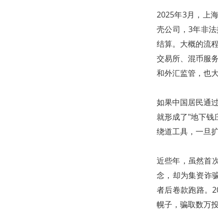
2025年3月，
壳公司，3年非法
结算。大概的流程
交易所、混币服务
和外汇监管，也
如果中国居民通过
就形成了"地下钱
绕道工具，一旦
近些年，虽然首次
念，却为集资诈
者后卷款跑路。20
幌子，骗取数万