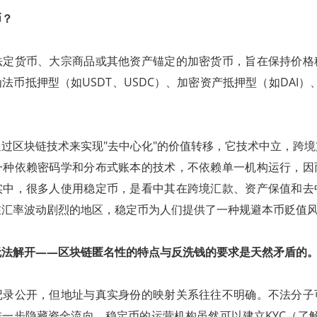
币？
法定货币、大宗商品或其他资产锚定的加密货币，旨在保持价格
法币抵押型（如USDT、USDC）、加密资产抵押型（如DAI）、
。
过区块链技术来实现"去中心化"的价值转移，它技术中立，跨
一种依赖密码学和分布式账本的技术，不依赖单一机构运行，因
实中，很多人使用稳定币，是看中其在跨境汇款、资产保值和去
在汇率波动剧烈的地区，稳定币为人们提供了一种规避本币贬值
无法解开——区块链匿名性的特点与反洗钱的要求是天然矛盾的
记录公开，但地址与真实身份的映射关系往往不明确。不法分子
一步隐藏资金流向。稳定币的运营机构虽然可以建立KYC（了