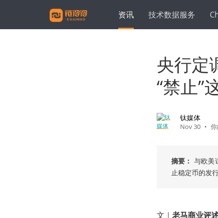
资讯
技术数据服务
C
央行定
“禁止”
钛媒体
Nov 30
•
你
摘要：
与欧美
止稳定币的发
文｜
老马商业评