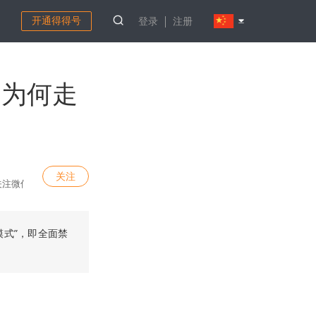
开通得得号
登录
注册
国为何走
关注
公众号：钛媒体（ID：taimeiti）。
式”，即全面禁