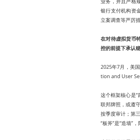
业务，并且严格
银行支付机构资
立案调查等严厉
在对待虚拟货币
控的前提下承认
2025年7月，美国总
tion and U
这个框架核心是“
联邦牌照，或遵守
按季度审计；第三
“板斧”是“造墙