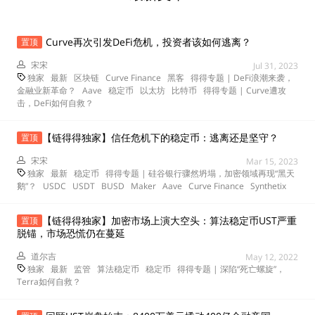
Curve再次引发DeFi危机，投资者该如何逃离？
置顶
宋宋
Jul 31, 2023
独家
最新
区块链
Curve Finance
黑客
得得专题 | DeFi浪潮来袭，
金融业新革命？
Aave
稳定币
以太坊
比特币
得得专题 | Curve遭攻
击，DeFi如何自救？
【链得得独家】信任危机下的稳定币：逃离还是坚守？
置顶
宋宋
Mar 15, 2023
独家
最新
稳定币
得得专题 | 硅谷银行骤然坍塌，加密领域再现“黑天
鹅”？
USDC
USDT
BUSD
Maker
Aave
Curve Finance
Synthetix
【链得得独家】加密市场上演大空头：算法稳定币UST严重
置顶
脱锚，市场恐慌仍在蔓延
道尔吉
May 12, 2022
独家
最新
监管
算法稳定币
稳定币
得得专题 | 深陷“死亡螺旋”，
Terra如何自救？