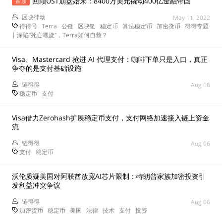
回顾UST崩盘始末：8400万美元撬动400亿金融帝国
置顶
区块律动
May 11, 2022
得得号
Terra
公链
区块链
稳定币
算法稳定币
加密货币
得得专题
| 深陷“死亡螺旋”，Terra如何自救？
Visa、Mastercard 抢进 AI 代理支付：咖啡下单只是入口，真正
争夺的是支付基础设施
链得得
Aug 06
稳定币
支付
Visa借力Zerohash扩展稳定币支付，支付网络加速接入链上资金
流
链得得
Aug 06
支付
稳定币
沃伦质疑美国对阿联酋放宽AI芯片限制：特朗普家族加密投资引
发利益冲突争议
链得得
Aug 06
加密货币
稳定币
美国
法律
技术
支付
投资