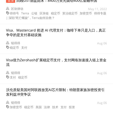
回顾UST崩盘始末：8400万美元撬动400亿金融帝国
置顶
区块律动
May 11, 2022
得得号
Terra
公链
区块链
稳定币
算法稳定币
加密货币
得得专题
| 深陷“死亡螺旋”，Terra如何自救？
Visa、Mastercard 抢进 AI 代理支付：咖啡下单只是入口，真正
争夺的是支付基础设施
链得得
Aug 06
稳定币
支付
Visa借力Zerohash扩展稳定币支付，支付网络加速接入链上资金
流
链得得
Aug 06
支付
稳定币
沃伦质疑美国对阿联酋放宽AI芯片限制：特朗普家族加密投资引
发利益冲突争议
链得得
Aug 06
加密货币
稳定币
美国
法律
技术
支付
投资