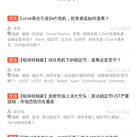
Curve再次引发DeFi危机，投资者该如何逃离？
置顶
宋宋
Jul 31, 2023
独家
最新
区块链
Curve Finance
黑客
得得专题 | DeFi浪潮来袭，
金融业新革命？
Aave
稳定币
以太坊
比特币
得得专题 | Curve遭攻
击，DeFi如何自救？
【链得得独家】信任危机下的稳定币：逃离还是坚守？
置顶
宋宋
Mar 15, 2023
独家
最新
稳定币
得得专题 | 硅谷银行骤然坍塌，加密领域再现“黑天
鹅”？
USDC
USDT
BUSD
Maker
Aave
Curve Finance
Synthetix
【链得得独家】加密市场上演大空头：算法稳定币UST严重
置顶
脱锚，市场恐慌仍在蔓延
道尔吉
May 12, 2022
独家
最新
监管
算法稳定币
稳定币
得得专题 | 深陷“死亡螺旋”，
Terra如何自救？