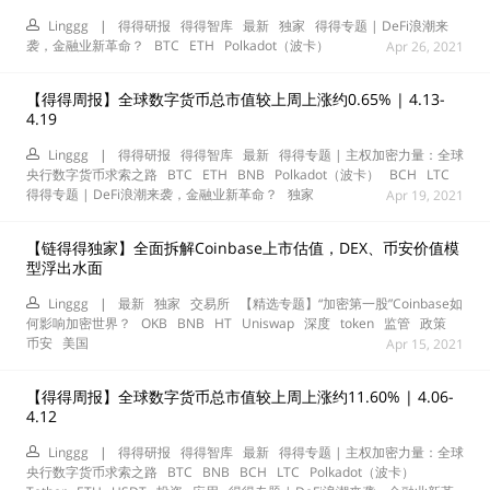
Linggg
|
得得研报
得得智库
最新
独家
得得专题 | DeFi浪潮来
袭，金融业新革命？
BTC
ETH
Polkadot（波卡）
Apr 26, 2021
【得得周报】全球数字货币总市值较上周上涨约0.65% | 4.13-
4.19
Linggg
|
得得研报
得得智库
最新
得得专题 | 主权加密力量：全球
央行数字货币求索之路
BTC
ETH
BNB
Polkadot（波卡）
BCH
LTC
得得专题 | DeFi浪潮来袭，金融业新革命？
独家
Apr 19, 2021
【链得得独家】全面拆解Coinbase上市估值，DEX、币安价值模
型浮出水面
Linggg
|
最新
独家
交易所
【精选专题】“加密第一股”Coinbase如
何影响加密世界？
OKB
BNB
HT
Uniswap
深度
token
监管
政策
币安
美国
Apr 15, 2021
【得得周报】全球数字货币总市值较上周上涨约11.60% | 4.06-
4.12
Linggg
|
得得研报
得得智库
最新
得得专题 | 主权加密力量：全球
央行数字货币求索之路
BTC
BNB
BCH
LTC
Polkadot（波卡）