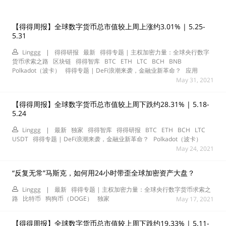
【得得周报】全球数字货币总市值较上周上涨约3.01% | 5.25-
5.31
Linggg
|
得得研报
最新
得得专题 | 主权加密力量：全球央行数字
货币求索之路
区块链
得得智库
BTC
ETH
LTC
BCH
BNB
Polkadot（波卡）
得得专题 | DeFi浪潮来袭，金融业新革命？
应用
May 31, 2021
【得得周报】全球数字货币总市值较上周下跌约28.31% | 5.18-
5.24
Linggg
|
最新
独家
得得智库
得得研报
BTC
ETH
BCH
LTC
USDT
得得专题 | DeFi浪潮来袭，金融业新革命？
Polkadot（波卡）
May 24, 2021
“反复无常”马斯克，如何用24小时带歪全球加密资产大盘？
Linggg
|
最新
得得专题 | 主权加密力量：全球央行数字货币求索之
路
比特币
狗狗币（DOGE）
独家
May 17, 2021
【得得周报】全球数字货币总市值较上周下跌约19.33% | 5.11-