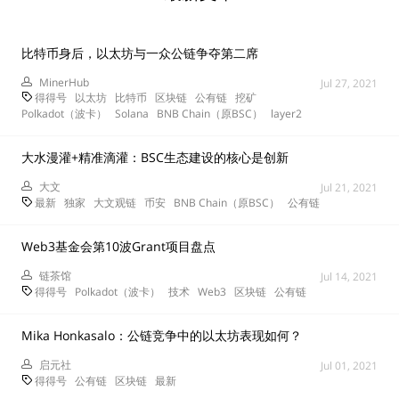
比特币身后，以太坊与一众公链争夺第二席
MinerHub
Jul 27, 2021
得得号
以太坊
比特币
区块链
公有链
挖矿
Polkadot（波卡）
Solana
BNB Chain（原BSC）
layer2
大水漫灌+精准滴灌：BSC生态建设的核心是创新
大文
Jul 21, 2021
最新
独家
大文观链
币安
BNB Chain（原BSC）
公有链
Web3基金会第10波Grant项目盘点
链茶馆
Jul 14, 2021
得得号
Polkadot（波卡）
技术
Web3
区块链
公有链
Mika Honkasalo：公链竞争中的以太坊表现如何？
启元社
Jul 01, 2021
得得号
公有链
区块链
最新