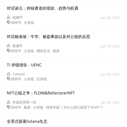
对话谈元：跨链赛道的现状、趋势与机遇
链捕手
Jun 29, 2021
得得号
公有链
对话杨海坡：牛市、被盗事故以及对公链的反思
链捕手
Jun 10, 2021
得得号
公有链
网络安全
最新
TI 评级报告 - UENC
TokenIn
Jun 09, 2021
得得号
公有链
区块链
NFT公链之争；FLOW&RefactorerNFT
价值投资第一站
Jun 03, 2021
得得号
最新
公有链
得得专题 | 为什么我们愿意下注NFT？
全景式探索Solana生态