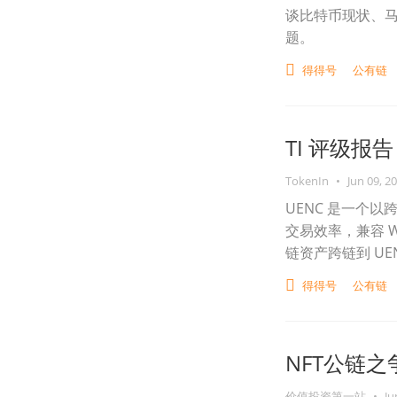
谈比特币现状、马
题。
得得号
公有链
TI 评级报告 
TokenIn
•
Jun 09, 2
UENC 是一个
交易效率，兼容 W
链资产跨链到 UE
得得号
公有链
NFT公链之争；
价值投资第一站
•
Ju