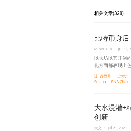
相关文章(
328
)
比特币身后
MinerHub
•
Jul 27, 
以太坊以其开创
化方面都表现出
得得号
以太坊
Solana
BNB Chai
大水漫灌+
创新
大文
•
Jul 21, 2021