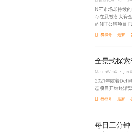
NFT市场却持续
存在及被各大资
的NFT公链项目 FL
得得号
最新
全景式探索S
MasonWebX
•
Jun 0
2021年随着De
态项目开始逐渐繁
得得号
最新
每日三分钟 