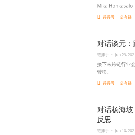
Mika Honkasalo
得得号
公有链
对话谈元：
链捕手
•
Jun 29, 202
接下来跨链行业
转移。
得得号
公有链
对话杨海坡
反思
链捕手
•
Jun 10, 202