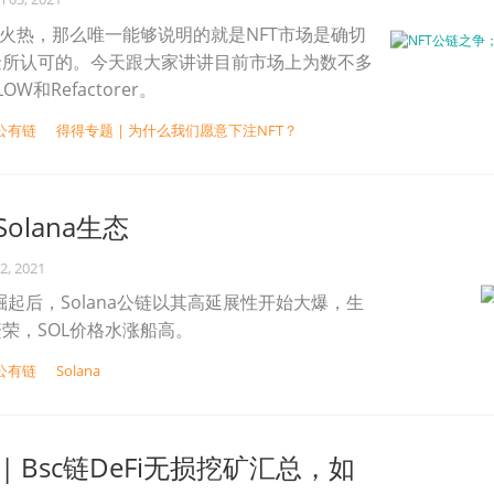
的火热，那么唯一能够说明的就是NFT市场是确切
金所认可的。今天跟大家讲讲目前市场上为数不多
OW和Refactorer。
公有链
得得专题 | 为什么我们愿意下注NFT？
olana生态
2, 2021
Fi崛起后，Solana公链以其高延展性开始大爆，生
荣，SOL价格水涨船高。
公有链
Solana
| Bsc链DeFi无损挖矿汇总，如