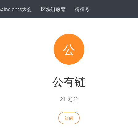
hainsights大会
区块链教育
得得号
公
公有链
21
粉丝
订阅